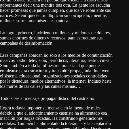
gobernantes decir una mentira tras otra. La gente los escucha
hacer promesas que jamás cumplen, que los ve robar ante sus
narices. Se enriquecen, multiplican su corrupción, mientras
millones sufren una miseria espantosa.
Lo logra, primero, invirtiendo millones y millones de dólares,
sumas enormes de dinero y recursos, para estructurar sus
campañas de desinformación.
Esas campañas abarcan no solo a los medios de comunicación
masivos -radio, televisión, periódicos, literatura, teatro, cines-.
Sino también a toda la infraestructura estatal que puede
emplearse para estructurar y transmitir propaganda. Incluyen
el sistema educacional, organizaciones sociales controladas
por la dictadura, medios alternativos, la internet. Incluso hasta
los muros de las calles y las calles mismas…
Todo sirve al mensaje propagandístico del castrismo
Logra todavía imponer su mensaje en la mente de miles
debido a que el adoctrinamiento castrista ha alimentado esa
inacción por largas décadas. Ha construido generaciones
crédulas. También ha alimentado la tolerancia y la aceptación
de injusticias y mentiras que provienen del Poder. Desde esas