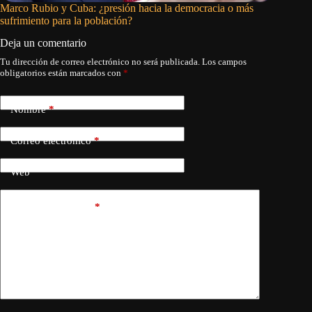
Marco Rubio y Cuba: ¿presión hacia la democracia o más
El éxodo
sufrimiento para la población?
Deja un comentario
Tu dirección de correo electrónico no será publicada.
Los campos
obligatorios están marcados con
*
Nombre
*
Correo electrónico
*
Web
Añadir comentario
*