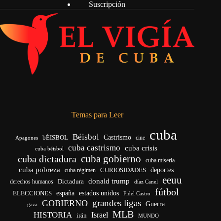
Suscripción
Temas para Leer
cuba
Béisbol
bÉISBOL
Castrismo
cine
Apagones
cuba castrismo
cuba crisis
cuba béisbol
cuba gobierno
cuba dictadura
cuba miseria
cuba pobreza
CURIOSIDADES
deportes
cuba régimen
eeuu
donald trump
Dictadura
derechos humanos
díaz Canel
fútbol
españa
ELECCIONES
estados unidos
Fidel Castro
grandes ligas
GOBIERNO
Guerra
gaza
MLB
HISTORIA
Israel
irán
MUNDO