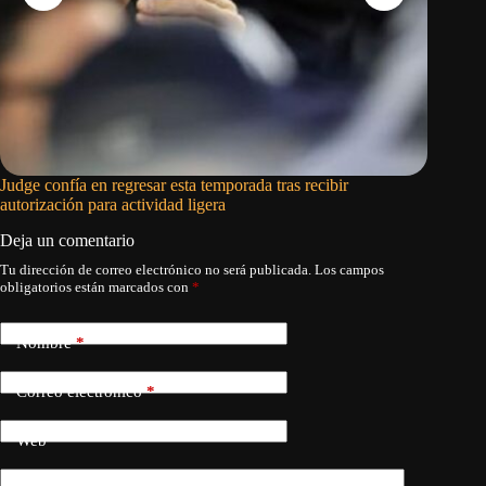
Judge confía en regresar esta temporada tras recibir
El Madri
autorización para actividad ligera
se march
Deja un comentario
Tu dirección de correo electrónico no será publicada.
Los campos
obligatorios están marcados con
*
Nombre
*
Correo electrónico
*
Web