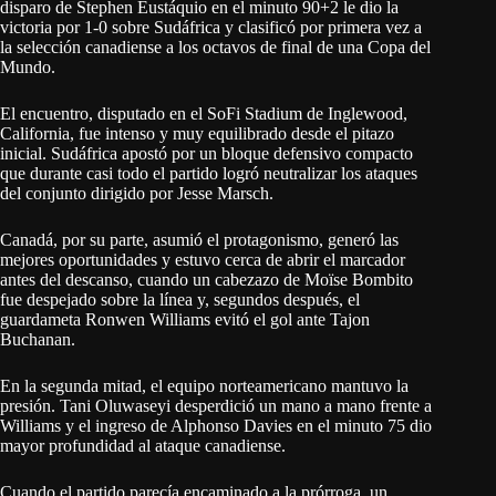
disparo de Stephen Eustáquio en el minuto 90+2 le dio la
victoria por 1-0 sobre Sudáfrica y clasificó por primera vez a
la selección canadiense a los octavos de final de una Copa del
Mundo.
El encuentro, disputado en el SoFi Stadium de Inglewood,
California, fue intenso y muy equilibrado desde el pitazo
inicial. Sudáfrica apostó por un bloque defensivo compacto
que durante casi todo el partido logró neutralizar los ataques
del conjunto dirigido por Jesse Marsch.
Canadá, por su parte, asumió el protagonismo, generó las
mejores oportunidades y estuvo cerca de abrir el marcador
antes del descanso, cuando un cabezazo de Moïse Bombito
fue despejado sobre la línea y, segundos después, el
guardameta Ronwen Williams evitó el gol ante Tajon
Buchanan.
En la segunda mitad, el equipo norteamericano mantuvo la
presión. Tani Oluwaseyi desperdició un mano a mano frente a
Williams y el ingreso de Alphonso Davies en el minuto 75 dio
mayor profundidad al ataque canadiense.
Cuando el partido parecía encaminado a la prórroga, un