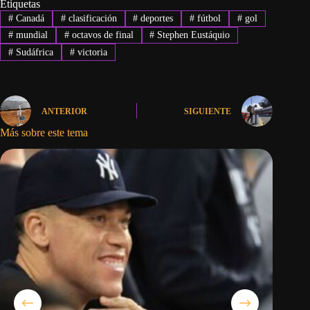
Etiquetas
#
Canadá
#
clasificación
#
deportes
#
fútbol
#
gol
#
mundial
#
octavos de final
#
Stephen Eustáquio
#
Sudáfrica
#
victoria
ANTERIOR
SIGUIENTE
Más sobre este tema