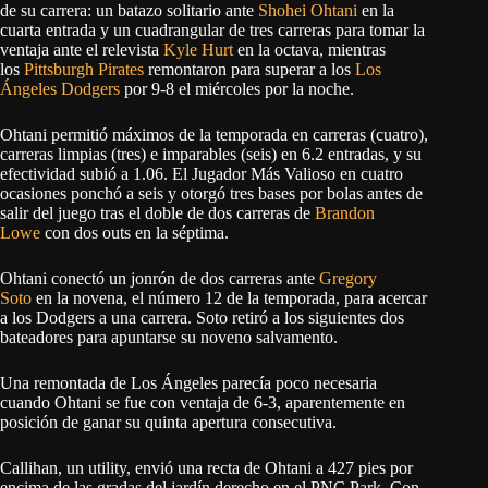
de su carrera: un batazo solitario ante
Shohei Ohtani
en la
cuarta entrada y un cuadrangular de tres carreras para tomar la
ventaja ante el relevista
Kyle Hurt
en la octava, mientras
los
Pittsburgh Pirates
remontaron para superar a los
Los
Ángeles Dodgers
por 9-8 el miércoles por la noche.
Ohtani permitió máximos de la temporada en carreras (cuatro),
carreras limpias (tres) e imparables (seis) en 6.2 entradas, y su
efectividad subió a 1.06. El Jugador Más Valioso en cuatro
ocasiones ponchó a seis y otorgó tres bases por bolas antes de
salir del juego tras el doble de dos carreras de
Brandon
Lowe
con dos outs en la séptima.
Ohtani conectó un jonrón de dos carreras ante
Gregory
Soto
en la novena, el número 12 de la temporada, para acercar
a los Dodgers a una carrera. Soto retiró a los siguientes dos
bateadores para apuntarse su noveno salvamento.
Una remontada de Los Ángeles parecía poco necesaria
cuando Ohtani se fue con ventaja de 6-3, aparentemente en
posición de ganar su quinta apertura consecutiva.
Callihan, un utility, envió una recta de Ohtani a 427 pies por
encima de las gradas del jardín derecho en el PNC Park. Con