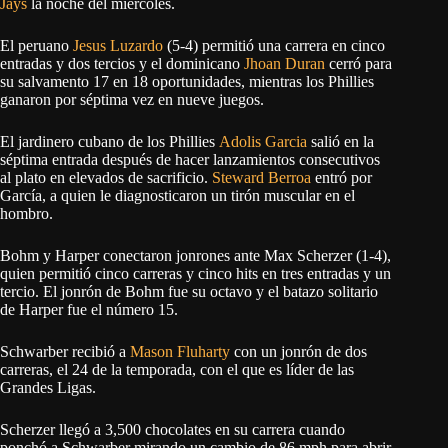
Jays
la noche del miércoles.
El peruano
Jesus Luzardo
(5-4) permitió una carrera en cinco
entradas y dos tercios y el dominicano
Jhoan Duran
cerró para
su salvamento 17 en 18 oportunidades, mientras los Phillies
ganaron por séptima vez en nueve juegos.
El jardinero cubano de los Phillies
Adolis Garcia
salió en la
séptima entrada después de hacer lanzamientos consecutivos
al plato en elevados de sacrificio.
Steward Berroa
entró por
García, a quien le diagnosticaron un tirón muscular en el
hombro.
Bohm y Harper conectaron jonrones ante Max Scherzer (1-4),
quien permitió cinco carreras y cinco hits en tres entradas y un
tercio. El jonrón de Bohm fue su octavo y el batazo solitario
de Harper fue el número 15.
Schwarber recibió a
Mason Fluharty
con un jonrón de dos
carreras, el 24 de la temporada, con el que es líder de las
Grandes Ligas.
Scherzer llegó a 3,500 chocolates en su carrera cuando
ponchó a Schwarber mirando un cambio de 86 mph para abrir