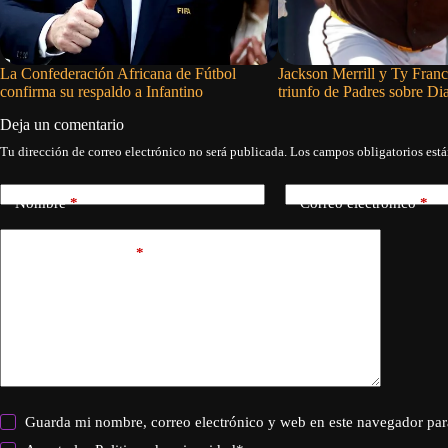
La Confederación Africana de Fútbol
Jackson Merrill y Ty Fran
confirma su respaldo a Infantino
triunfo de Padres sobre D
Deja un comentario
Tu dirección de correo electrónico no será publicada.
Los campos obligatorios est
Nombre
*
Correo electrónico
*
Añadir comentario
*
Guarda mi nombre, correo electrónico y web en este navegador par