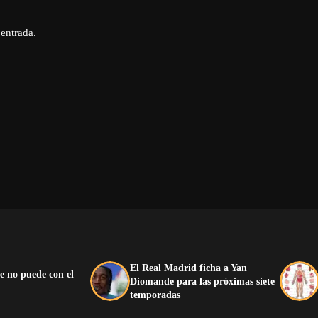
 entrada.
El Real Madrid ficha a Yan
e no puede con el
Diomande para las próximas siete
temporadas