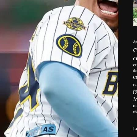
Ap
c
c
de
e
Fi
g
no
ré
L