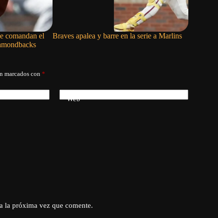
ce comandan el
Braves apalea y barre en la serie a Marlins
Red Sox l
iamondbacks
entradas 
án marcados con
*
Web
a la próxima vez que comente.