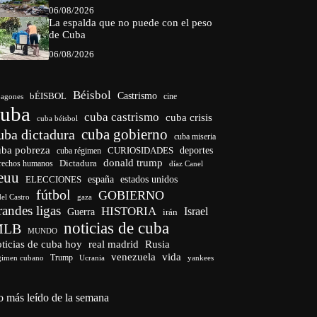
06/08/2026
La espalda que no puede con el peso
de Cuba
06/08/2026
Béisbol
bÉISBOL
Castrismo
cine
agones
cuba
cuba castrismo
cuba crisis
cuba béisbol
cuba gobierno
uba dictadura
cuba miseria
uba pobreza
CURIOSIDADES
deportes
cuba régimen
donald trump
Dictadura
rechos humanos
díaz Canel
euu
españa
ELECCIONES
estados unidos
fútbol
GOBIERNO
del Castro
gaza
randes ligas
HISTORIA
Israel
Guerra
irán
noticias de cuba
MLB
MUNDO
ticias de cuba hoy
real madrid
Rusia
venezuela
vida
Trump
gimen cubano
Ucrania
yankees
o más leído de la semana