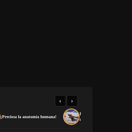
‹
›
El medallero que el castrismo
¡Preciosa la anatomía humana!
quiere esconder