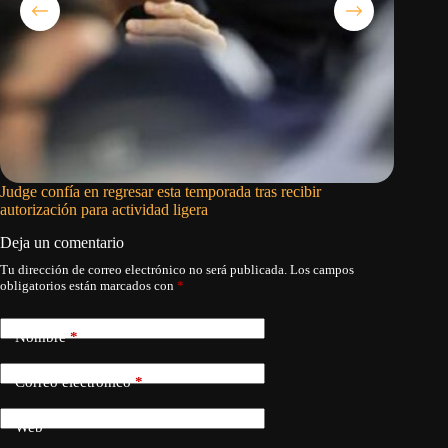
Judge confía en regresar esta temporada tras recibir
El Madri
autorización para actividad ligera
se march
Deja un comentario
Tu dirección de correo electrónico no será publicada.
Los campos
obligatorios están marcados con
*
Nombre
*
Correo electrónico
*
Web