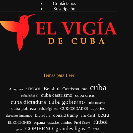
Contáctanos
Suscripción
Temas para Leer
cuba
Béisbol
bÉISBOL
Castrismo
cine
Apagones
cuba castrismo
cuba crisis
cuba béisbol
cuba gobierno
cuba dictadura
cuba miseria
cuba pobreza
CURIOSIDADES
deportes
cuba régimen
eeuu
donald trump
Dictadura
derechos humanos
díaz Canel
fútbol
españa
ELECCIONES
estados unidos
Fidel Castro
grandes ligas
GOBIERNO
Guerra
gaza