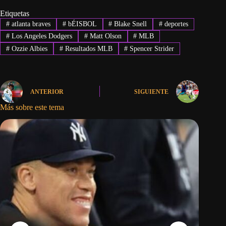
Etiquetas
#
atlanta braves
#
bÉISBOL
#
Blake Snell
#
deportes
#
Los Angeles Dodgers
#
Matt Olson
#
MLB
#
Ozzie Albies
#
Resultados MLB
#
Spencer Strider
ANTERIOR
SIGUIENTE
Más sobre este tema