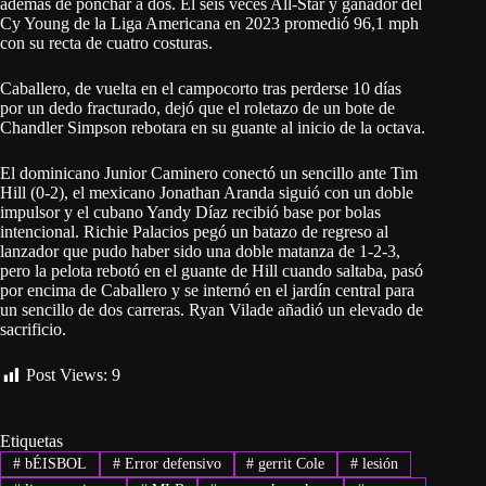
además de ponchar a dos. El seis veces All-Star y ganador del
Cy Young de la Liga Americana en 2023 promedió 96,1 mph
con su recta de cuatro costuras.
Caballero, de vuelta en el campocorto tras perderse 10 días
por un dedo fracturado, dejó que el roletazo de un bote de
Chandler Simpson rebotara en su guante al inicio de la octava.
El dominicano Junior Caminero conectó un sencillo ante Tim
Hill (0-2), el mexicano Jonathan Aranda siguió con un doble
impulsor y el cubano Yandy Díaz recibió base por bolas
intencional. Richie Palacios pegó un batazo de regreso al
lanzador que pudo haber sido una doble matanza de 1-2-3,
pero la pelota rebotó en el guante de Hill cuando saltaba, pasó
por encima de Caballero y se internó en el jardín central para
un sencillo de dos carreras. Ryan Vilade añadió un elevado de
sacrificio.
Post Views:
9
Etiquetas
#
bÉISBOL
#
Error defensivo
#
gerrit Cole
#
lesión