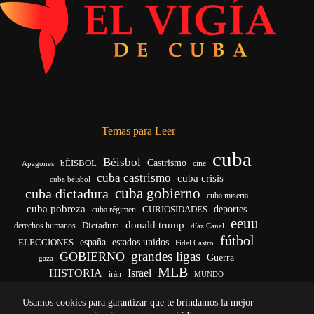
Temas para Leer
cuba
Béisbol
bÉISBOL
Castrismo
cine
Apagones
cuba castrismo
cuba crisis
cuba béisbol
cuba gobierno
cuba dictadura
cuba miseria
cuba pobreza
deportes
cuba régimen
CURIOSIDADES
eeuu
donald trump
Dictadura
derechos humanos
díaz Canel
fútbol
ELECCIONES
españa
estados unidos
Fidel Castro
grandes ligas
GOBIERNO
Guerra
gaza
MLB
HISTORIA
Israel
irán
MUNDO
noticias de cuba
noticias de cuba hoy
real madrid
Usamos cookies para garantizar que te brindamos la mejor
venezuela
Rusia
vida
Trump
régimen cubano
Ucrania
yankees