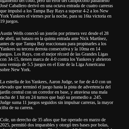
ligamento del codo, pero un error del campocorto panameño
José Caballero derivó en una octava entrada de cuatro carreras
que impulsó a los Tampa Bay Rays a superar 4-2 a los New
York Yankees el viernes por la noche, para su 16ta victoria en
19 juegos.
Austin Wells conectó un jonrón por primera vez desde el 28
de abril, un batazo en la quinta entrada ante Nick Martínez,
antes de que Tampa Bay reaccionara para propinarles a los
Yankees su tercera derrota consecutiva y la 10ma en 14
juegos. Los Rays, con el mejor récord de las Grandes Ligas
con 34-15, tienen marca de 4-0 contra los Yankees y abrieron
una ventaja de 5.5 juegos en el Este de la Liga Americana
sobre New York.
La estrella de los Yankees, Aaron Judge, se fue de 4-0 con un
elevado que terminó el juego hasta la pista de advertencia del
jardín central con un corredor en base, y atraviesa una mala
racha de 1 hit en 24 turnos que bajó su promedio a .245.
Judge suma 11 juegos seguidos sin impulsar carreras, la mayor
cifra de su carrera.
Cole, un derecho de 35 años que fue operado en marzo de
2025, permitió dos imparables y otorgó tres bases por bolas,