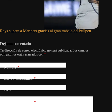
Rays supera a Mariners gracias al gran trabajo del bullpen
Ohtani a
Deja un comentario
Tu dirección de correo electrónico no será publicada.
Los campos
obligatorios están marcados con
*
Nombre
*
Correo electrónico
*
Web
Añadir comentario
*