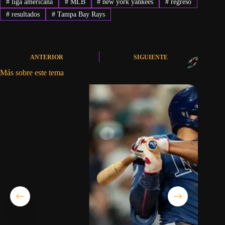
#
liga americana
#
MLB
#
new york yankees
#
regreso
#
resultados
#
Tampa Bay Rays
ANTERIOR
SIGUIENTE
Más sobre este tema