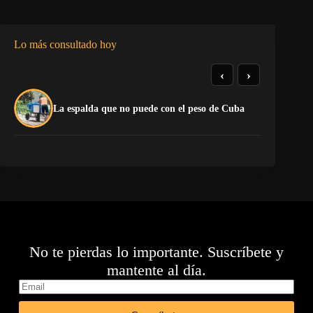
Lo más consultado hoy
‹
›
La
La espalda que no puede con el peso de Cuba
co
No te pierdas lo importante. Suscríbete y
mantente al día.