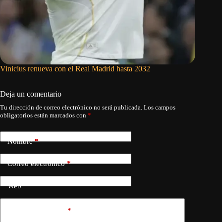
Vinicius renueva con el Real Madrid hasta 2032
Inmigrac
Deja un comentario
Tu dirección de correo electrónico no será publicada.
Los campos
obligatorios están marcados con
*
Nombre
*
Correo electrónico
*
Web
Añadir comentario
*