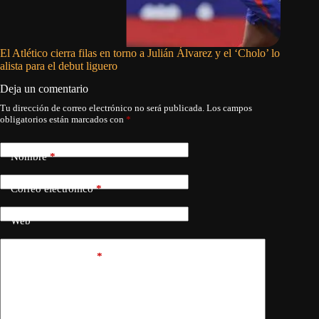
El Atlético cierra filas en torno a Julián Álvarez y el ‘Cholo’ lo
Campocor
alista para el debut liguero
Ligas co
Deja un comentario
Tu dirección de correo electrónico no será publicada.
Los campos
obligatorios están marcados con
*
Nombre
*
Correo electrónico
*
Web
Añadir comentario
*