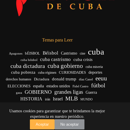
Temas para Leer
cuba
Béisbol
bÉISBOL
Castrismo
cine
Apagones
cuba castrismo
cuba crisis
cuba béisbol
cuba gobierno
cuba dictadura
cuba miseria
cuba pobreza
deportes
cuba régimen
CURIOSIDADES
eeuu
donald trump
Dictadura
derechos humanos
díaz Canel
fútbol
ELECCIONES
españa
estados unidos
Fidel Castro
grandes ligas
GOBIERNO
Guerra
gaza
MLB
HISTORIA
Israel
irán
MUNDO
noticias de cuba
noticias de cuba hoy
real madrid
Usamos cookies para garantizar que te brindamos la mejor
venezuela
Rusia
vida
Trump
régimen cubano
Ucrania
yankees
experiencia en nuestro periódico.
Copyright © 2026 - El Vigía de Cuba
Aceptar
No aceptar
Desarrollo, mantenimiento web y SEO por
Iván Calás
·