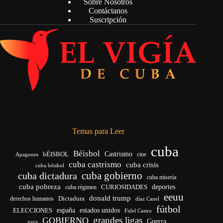
Sobre Nosotros
Contáctanos
Suscripción
Temas para Leer
cuba
Béisbol
bÉISBOL
Castrismo
cine
Apagones
cuba castrismo
cuba crisis
cuba béisbol
cuba gobierno
cuba dictadura
cuba miseria
cuba pobreza
deportes
cuba régimen
CURIOSIDADES
eeuu
donald trump
Dictadura
derechos humanos
díaz Canel
fútbol
ELECCIONES
españa
estados unidos
Fidel Castro
grandes ligas
GOBIERNO
Guerra
gaza