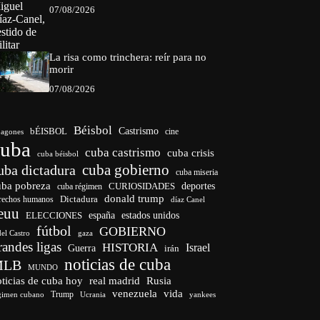
07/08/2026
La risa como trinchera: reír para no
morir
07/08/2026
Béisbol
bÉISBOL
Castrismo
cine
agones
cuba
cuba castrismo
cuba crisis
cuba béisbol
cuba gobierno
uba dictadura
cuba miseria
uba pobreza
CURIOSIDADES
deportes
cuba régimen
donald trump
Dictadura
rechos humanos
díaz Canel
euu
españa
ELECCIONES
estados unidos
fútbol
GOBIERNO
del Castro
gaza
randes ligas
HISTORIA
Israel
Guerra
irán
noticias de cuba
MLB
MUNDO
ticias de cuba hoy
real madrid
Rusia
venezuela
vida
Trump
gimen cubano
Ucrania
yankees