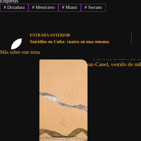
Etiquetas
#
Dictadura
#
Menticiero
#
Miami
#
Serrano
ENTRADA
ANTERIOR
Suicidios en Cuba: cuatro en una semana
Más sobre este tema