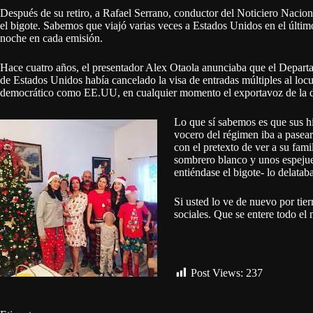
Después de su retiro, a Rafael Serrano, conductor del Noticiero Naciona
el bigote. Sabemos que viajó varias veces a Estados Unidos en el último
noche en cada emisión.
Hace cuatro años, el presentador Alex Otaola anunciaba que el Depart
de Estados Unidos había cancelado la visa de entradas múltiples al locut
democrático como EE.UU, en cualquier momento el exportavoz de la dic
Lo que sí sabemos es que sus hi
vocero del régimen iba a pasear
con el pretexto de ver a su fami
sombrero blanco y unos espejuel
entiéndase el bigote- lo delataba
Si usted lo ve de nuevo por tier
sociales. Que se entere todo el
Post Views:
237