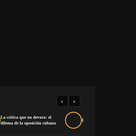
‹
›
La crítica que no devora: el
Buche y pluma na’má
dilema de la oposición cubana