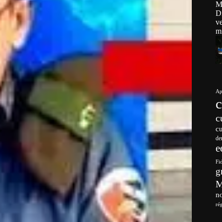
Ap
c
c
de
e
Fi
g
no
ré