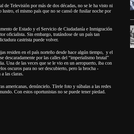
l de Televisión por más de dos décadas, no se le ha visto ni
 lustro, el mismo país que no se cansó de fusilar noche por
amento de Estado y el Servicio de Ciudadanía e Inmigración
or oficialista. Sin embargo, tratándose de un país tan
tadura castrista puede volver.
jas residen en el país norteño desde hace algún tiempo, y el
se descaradamente por las calles del “imperialismo brutal”
lia. Una de las veces que se le vio en un aeropuerto, iba con
os oscuros para no ser descubierto, pero la brocha -
 a las claras.
ras americanas, denúncielo. Tírele foto y súbalas a las redes
 mundo. Con estos oportunistas no se puede tener piedad.