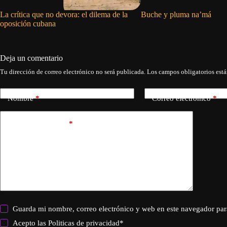
La crítica que no devora: el dilema de la
Buche y pluma na’má
oposición cubana
Deja un comentario
Tu dirección de correo electrónico no será publicada.
Los campos obligatorios est
Nombre
*
Correo electrónico
*
Añadir comentario
*
Guarda mi nombre, correo electrónico y web en este navegador par
Acepto las
Politicas de privacidad
*