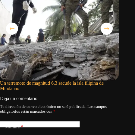
Un terremoto de magnitud 6,3 sacude la isla filipina de
Rubio se
Mindanao
que EEU
Deja un comentario
Tu dirección de correo electrónico no será publicada.
Los campos
obligatorios están marcados con
*
Nombre
*