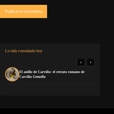
Publicar el comentario
Lo más consultado hoy
‹
›
El anillo de Carvilio: el retrato romano de
So
Carvilio Gemello