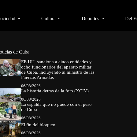
Sociedad
Cultura
Deportes
Del E
oticias de Cuba
EE.UU. sanciona a cinco entidades y
ocho funcionarios del aparato militar
de Cuba, incluyendo al ministro de las
Fuerzas Armadas
06/08/2026
La historia detrás de la foto (XCIV)
06/08/2026
La espalda que no puede con el peso
de Cuba
06/08/2026
El fin del bloqueo
06/08/2026