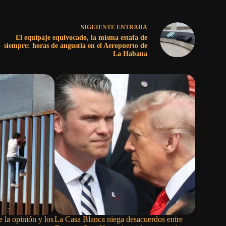
SIGUIENTE
ENTRADA
El equipaje equivocado, la misma estafa de
siempre: horas de angustia en el Aeropuerto de
La Habana
e la opinión y los
La Casa Blanca niega desacuerdos entre
Milei via