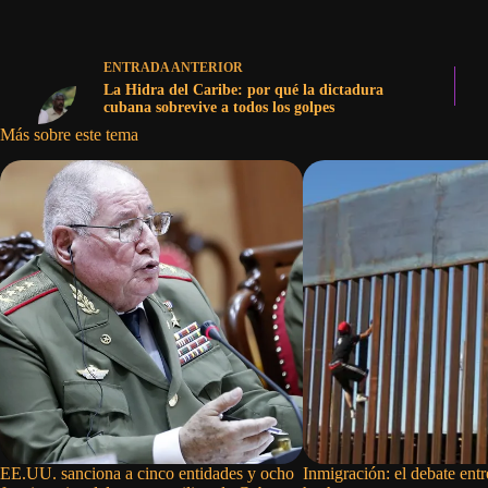
ENTRADA
ANTERIOR
La Hidra del Caribe: por qué la dictadura
cubana sobrevive a todos los golpes
Más sobre este tema
EE.UU. sanciona a cinco entidades y ocho
Inmigración: el debate entr