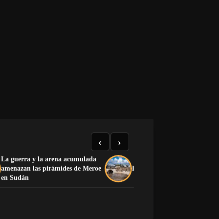
‹
›
La guerra y la arena acumulada
amenazan las pirámides de Meroe
La mañana que partió la hist
en Sudán