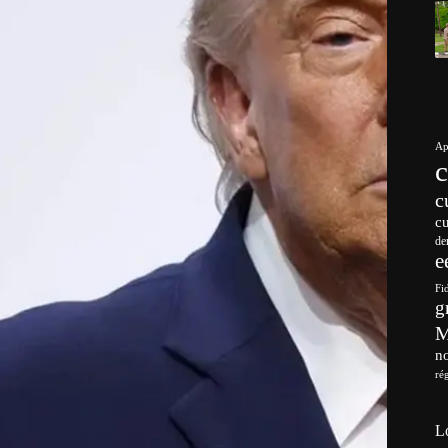
Ap
c
c
de
e
Fi
g
no
ré
L