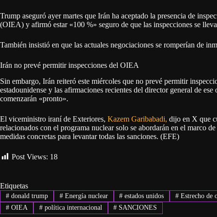
Trump aseguró ayer martes que Irán ha aceptado la presencia de inspe
(OIEA) y afirmó estar «100 %» seguro de que las inspecciones se lleva
También insistió en que las actuales negociaciones se romperían de inme
Irán no prevé permitir inspecciones del OIEA
Sin embargo, Irán reiteró este miércoles que no prevé permitir inspecci
estadounidense y las afirmaciones recientes del director general de ese
comenzarán «pronto».
El viceministro iraní de Exteriores,
Kazem Garibabadi,
dijo en X que c
relacionados con el programa nuclear solo se abordarán en el marco de 
medidas concretas para levantar todas las sanciones. (EFE)
Post Views:
18
Etiquetas
#
donald trump
#
Energía nuclear
#
estados unidos
#
Estrecho de 
#
OIEA
#
política internacional
#
SANCIONES