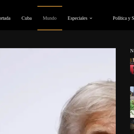
ortada
Cuba
Mundo
Especiales
Política y 
N