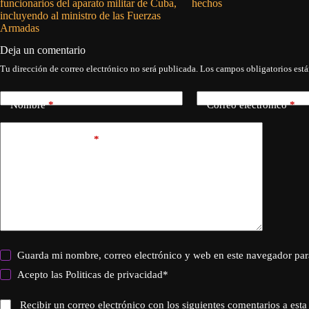
funcionarios del aparato militar de Cuba,
hechos
incluyendo al ministro de las Fuerzas
Armadas
Deja un comentario
Tu dirección de correo electrónico no será publicada.
Los campos obligatorios est
Nombre
*
Correo electrónico
*
Añadir comentario
*
Guarda mi nombre, correo electrónico y web en este navegador par
Acepto las
Politicas de privacidad
*
Recibir un correo electrónico con los siguientes comentarios a esta