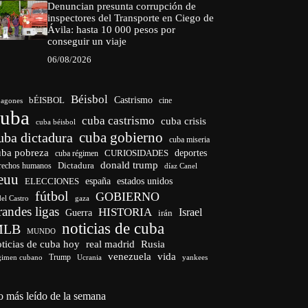
Denuncian presunta corrupción de
inspectores del Transporte en Ciego de
Ávila: hasta 10 000 pesos por
conseguir un viaje
06/08/2026
Béisbol
bÉISBOL
Castrismo
cine
agones
cuba
cuba castrismo
cuba crisis
cuba béisbol
cuba gobierno
uba dictadura
cuba miseria
uba pobreza
CURIOSIDADES
deportes
cuba régimen
donald trump
Dictadura
rechos humanos
díaz Canel
euu
españa
ELECCIONES
estados unidos
fútbol
GOBIERNO
del Castro
gaza
randes ligas
HISTORIA
Israel
Guerra
irán
noticias de cuba
MLB
MUNDO
ticias de cuba hoy
real madrid
Rusia
venezuela
vida
Trump
gimen cubano
Ucrania
yankees
o más leído de la semana