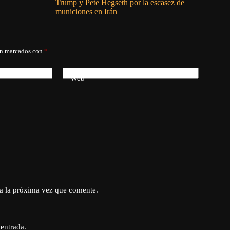
Trump y Pete Hegseth por la escasez de
antes de a
municiones en Irán
Espriella
án marcados con
*
Web
a la próxima vez que comente.
 entrada.