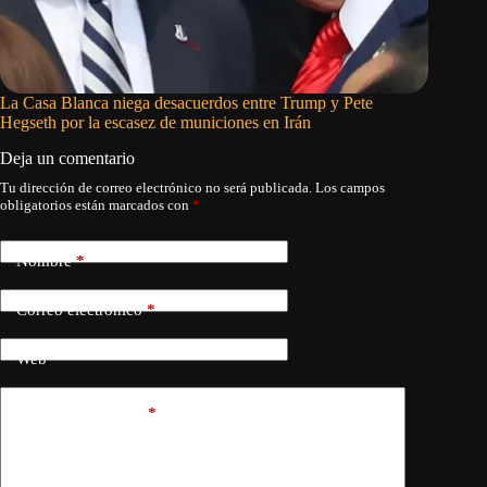
La Casa Blanca niega desacuerdos entre Trump y Pete
Irán nie
Hegseth por la escasez de municiones en Irán
Trump so
Deja un comentario
Tu dirección de correo electrónico no será publicada.
Los campos
obligatorios están marcados con
*
Nombre
*
Correo electrónico
*
Web
Añadir comentario
*