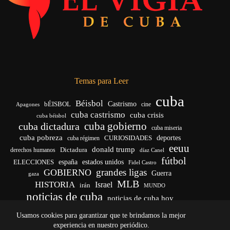
Temas para Leer
cuba
Béisbol
bÉISBOL
Castrismo
cine
Apagones
cuba castrismo
cuba crisis
cuba béisbol
cuba gobierno
cuba dictadura
cuba miseria
cuba pobreza
CURIOSIDADES
deportes
cuba régimen
eeuu
donald trump
Dictadura
derechos humanos
díaz Canel
fútbol
españa
ELECCIONES
estados unidos
Fidel Castro
grandes ligas
GOBIERNO
Guerra
gaza
MLB
HISTORIA
Israel
irán
MUNDO
noticias de cuba
noticias de cuba hoy
venezuela
real madrid
Rusia
Trump
régimen cubano
Ucrania
Usamos cookies para garantizar que te brindamos la mejor
vida
yankees
experiencia en nuestro periódico.