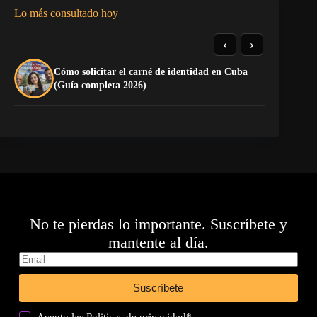
Lo más consultado hoy
‹
›
Cómo solicitar el carné de identidad en Cuba
TE
(Guía completa 2026)
EL
No te pierdas lo importante. Suscríbete y
mantente al día.
Suscríbete
Acepto las
Politicas de privacidad
*