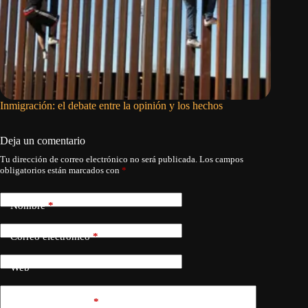
Inmigración: el debate entre la opinión y los hechos
Israel d
Líbano
Deja un comentario
Tu dirección de correo electrónico no será publicada.
Los campos
obligatorios están marcados con
*
Nombre
*
Correo electrónico
*
Web
Añadir comentario
*