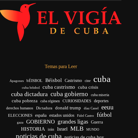
Temas para Leer
cuba
Béisbol
bÉISBOL
Castrismo
cine
Apagones
cuba castrismo
cuba crisis
cuba béisbol
cuba gobierno
cuba dictadura
cuba miseria
cuba pobreza
CURIOSIDADES
deportes
cuba régimen
eeuu
donald trump
Dictadura
derechos humanos
díaz Canel
fútbol
españa
ELECCIONES
estados unidos
Fidel Castro
grandes ligas
GOBIERNO
Guerra
gaza
MLB
HISTORIA
Israel
irán
MUNDO
noticias de cuba
noticias de cuba hoy