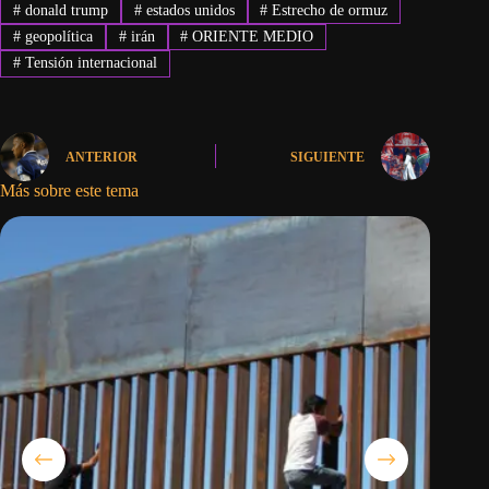
#
donald trump
#
estados unidos
#
Estrecho de ormuz
#
geopolítica
#
irán
#
ORIENTE MEDIO
#
Tensión internacional
ANTERIOR
SIGUIENTE
Más sobre este tema