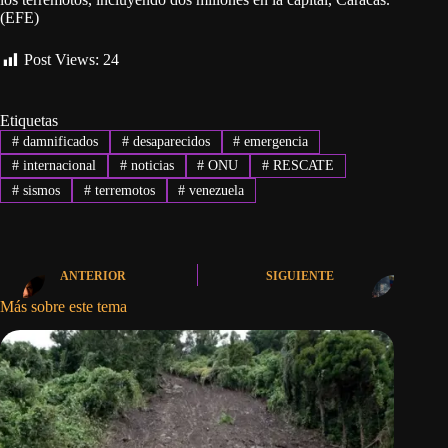
(EFE)
Post Views:
24
Etiquetas
#
damnificados
#
desaparecidos
#
emergencia
#
internacional
#
noticias
#
ONU
#
RESCATE
#
sismos
#
terremotos
#
venezuela
ANTERIOR
SIGUIENTE
Más sobre este tema