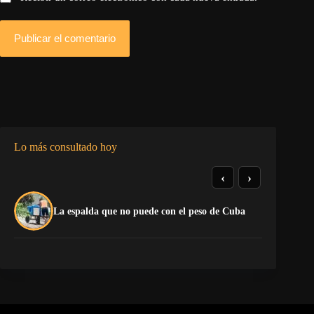
Publicar el comentario
Lo más consultado hoy
‹
›
La
La espalda que no puede con el peso de Cuba
co