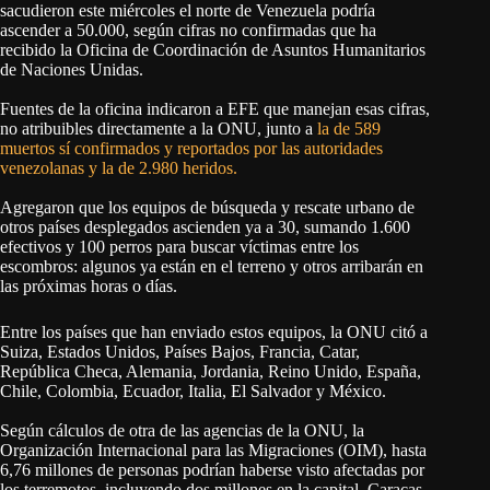
sacudieron este miércoles el norte de Venezuela podría
ascender a 50.000, según cifras no confirmadas que ha
recibido la Oficina de Coordinación de Asuntos Humanitarios
de Naciones Unidas.
Fuentes de la oficina indicaron a EFE que manejan esas cifras,
no atribuibles directamente a la ONU, junto a
la de 589
muertos sí confirmados y reportados por las autoridades
venezolanas y la de 2.980 heridos.
Agregaron que los equipos de búsqueda y rescate urbano de
otros países desplegados ascienden ya a 30, sumando 1.600
efectivos y 100 perros para buscar víctimas entre los
escombros: algunos ya están en el terreno y otros arribarán en
las próximas horas o días.
Entre los países que han enviado estos equipos, la ONU citó a
Suiza, Estados Unidos, Países Bajos, Francia, Catar,
República Checa, Alemania, Jordania, Reino Unido, España,
Chile, Colombia, Ecuador, Italia, El Salvador y México.
Según cálculos de otra de las agencias de la ONU, la
Organización Internacional para las Migraciones (OIM), hasta
6,76 millones de personas podrían haberse visto afectadas por
los terremotos, incluyendo dos millones en la capital, Caracas.