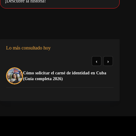
¡Descubre la historia!
Lo más consultado hoy
‹
›
Cómo solicitar el carné de identidad en Cuba
To
(Guía completa 2026)
Ru