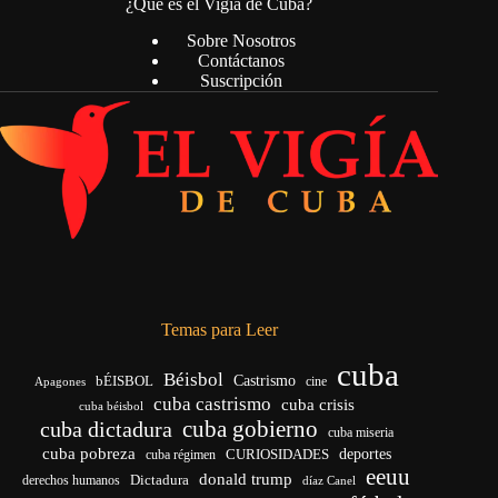
¿Qué es el Vigía de Cuba?
Sobre Nosotros
Contáctanos
Suscripción
Temas para Leer
cuba
Béisbol
bÉISBOL
Castrismo
cine
Apagones
cuba castrismo
cuba crisis
cuba béisbol
cuba gobierno
cuba dictadura
cuba miseria
cuba pobreza
CURIOSIDADES
deportes
cuba régimen
eeuu
donald trump
Dictadura
derechos humanos
díaz Canel