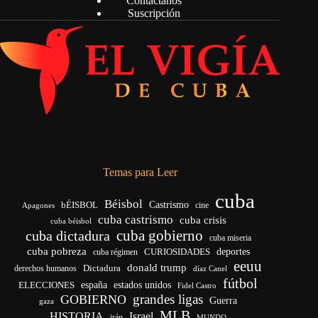
Contáctanos
Suscripción
Temas para Leer
cuba
Béisbol
bÉISBOL
Castrismo
cine
Apagones
cuba castrismo
cuba crisis
cuba béisbol
cuba gobierno
cuba dictadura
cuba miseria
cuba pobreza
deportes
cuba régimen
CURIOSIDADES
eeuu
donald trump
Dictadura
derechos humanos
díaz Canel
fútbol
ELECCIONES
españa
estados unidos
Fidel Castro
grandes ligas
GOBIERNO
Guerra
gaza
MLB
HISTORIA
Israel
irán
MUNDO