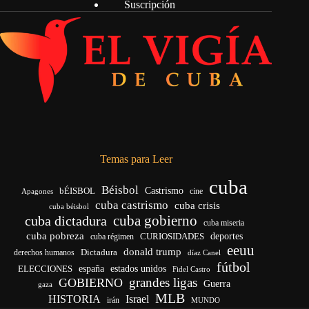
Suscripción
Temas para Leer
cuba
Béisbol
bÉISBOL
Castrismo
cine
Apagones
cuba castrismo
cuba crisis
cuba béisbol
cuba gobierno
cuba dictadura
cuba miseria
cuba pobreza
deportes
cuba régimen
CURIOSIDADES
eeuu
donald trump
Dictadura
derechos humanos
díaz Canel
fútbol
ELECCIONES
españa
estados unidos
Fidel Castro
grandes ligas
GOBIERNO
Guerra
gaza
MLB
HISTORIA
Israel
irán
MUNDO