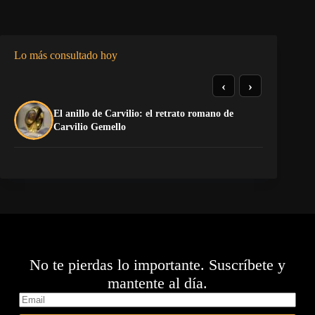
Lo más consultado hoy
‹
›
El anillo de Carvilio: el retrato romano de
La
Carvilio Gemello
co
No te pierdas lo importante. Suscríbete y
mantente al día.