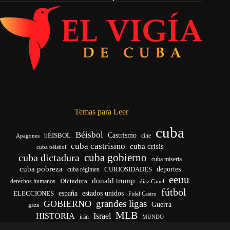
Temas para Leer
cuba
Béisbol
bÉISBOL
Castrismo
cine
Apagones
cuba castrismo
cuba crisis
cuba béisbol
cuba gobierno
cuba dictadura
cuba miseria
cuba pobreza
deportes
cuba régimen
CURIOSIDADES
eeuu
donald trump
Dictadura
derechos humanos
díaz Canel
fútbol
ELECCIONES
españa
estados unidos
Fidel Castro
grandes ligas
GOBIERNO
Guerra
gaza
MLB
HISTORIA
Israel
irán
MUNDO
noticias de cuba
noticias de cuba hoy
real madrid