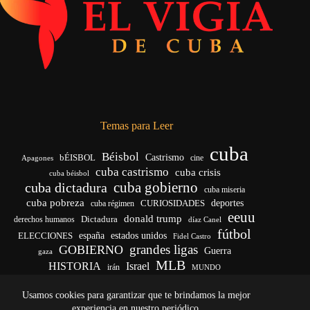
Temas para Leer
cuba
Béisbol
bÉISBOL
Castrismo
cine
Apagones
cuba castrismo
cuba crisis
cuba béisbol
cuba gobierno
cuba dictadura
cuba miseria
cuba pobreza
deportes
cuba régimen
CURIOSIDADES
eeuu
donald trump
Dictadura
derechos humanos
díaz Canel
fútbol
ELECCIONES
españa
estados unidos
Fidel Castro
grandes ligas
GOBIERNO
Guerra
gaza
MLB
HISTORIA
Israel
irán
MUNDO
noticias de cuba
noticias de cuba hoy
real madrid
Usamos cookies para garantizar que te brindamos la mejor
venezuela
Rusia
vida
Trump
régimen cubano
Ucrania
yankees
experiencia en nuestro periódico.