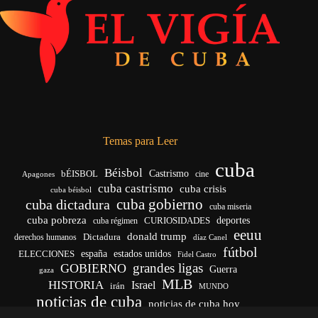
Temas para Leer
cuba
Béisbol
bÉISBOL
Castrismo
cine
Apagones
cuba castrismo
cuba crisis
cuba béisbol
cuba gobierno
cuba dictadura
cuba miseria
cuba pobreza
CURIOSIDADES
deportes
cuba régimen
eeuu
donald trump
Dictadura
derechos humanos
díaz Canel
fútbol
españa
ELECCIONES
estados unidos
Fidel Castro
grandes ligas
GOBIERNO
Guerra
gaza
MLB
HISTORIA
Israel
irán
MUNDO
noticias de cuba
noticias de cuba hoy
venezuela