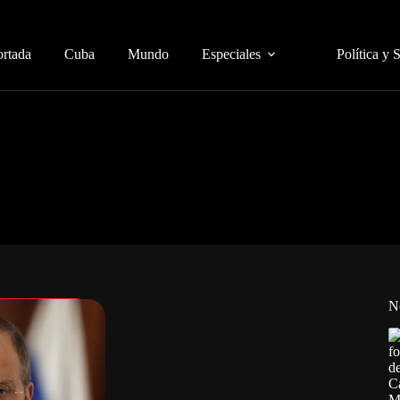
ortada
Cuba
Mundo
Especiales
Política y 
N