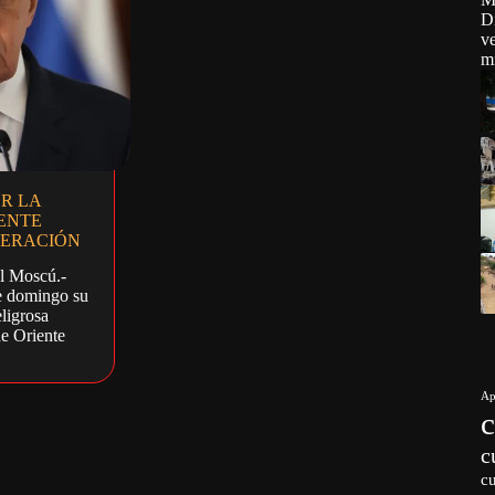
R LA
ENTE
DERACIÓN
l Moscú.-
e domingo su
ligrosa
de Oriente
Ap
c
c