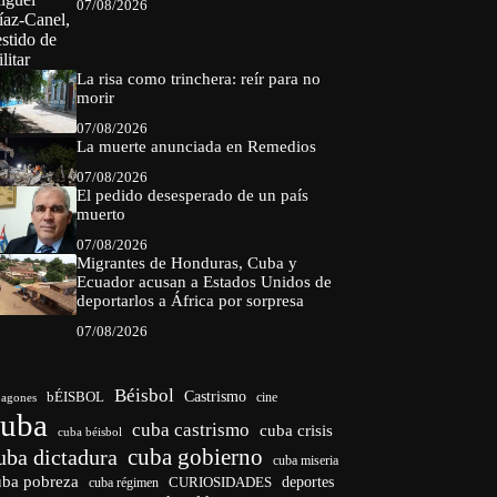
07/08/2026
La risa como trinchera: reír para no
morir
07/08/2026
La muerte anunciada en Remedios
07/08/2026
El pedido desesperado de un país
muerto
07/08/2026
Migrantes de Honduras, Cuba y
Ecuador acusan a Estados Unidos de
deportarlos a África por sorpresa
07/08/2026
Béisbol
bÉISBOL
Castrismo
cine
agones
cuba
cuba castrismo
cuba crisis
cuba béisbol
cuba gobierno
uba dictadura
cuba miseria
uba pobreza
CURIOSIDADES
deportes
cuba régimen