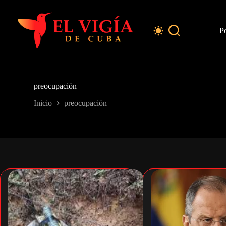
Saltar
al
contenido
P
preocupación
Inicio
preocupación