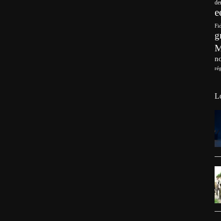
de
e
Fi
g
no
ré
L