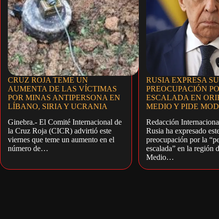
CRUZ ROJA TEME UN
RUSIA EXPRESA SU
AUMENTA DE LAS VÍCTIMAS
PREOCUPACIÓN PO
POR MINAS ANTIPERSONA EN
ESCALADA EN ORI
LÍBANO, SIRIA Y UCRANIA
MEDIO Y PIDE MO
Ginebra.- El Comité Internacional de
Redacción Internaciona
la Cruz Roja (CICR) advirtió este
Rusia ha expresado est
viernes que teme un aumento en el
preocupación por la “pe
número de…
escalada” en la región 
Medio…