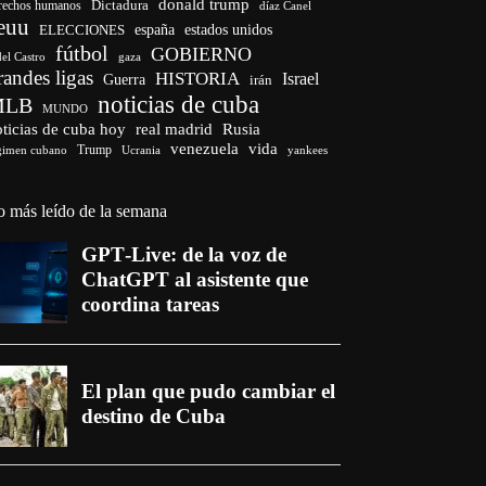
donald trump
Dictadura
rechos humanos
díaz Canel
euu
españa
ELECCIONES
estados unidos
fútbol
GOBIERNO
del Castro
gaza
randes ligas
HISTORIA
Israel
Guerra
irán
noticias de cuba
MLB
MUNDO
ticias de cuba hoy
real madrid
Rusia
venezuela
vida
Trump
gimen cubano
Ucrania
yankees
o más leído de la semana