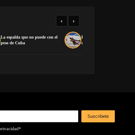
‹
›
La espalda que no puede con el
El medallero que el castrismo
peso de Cuba
quiere esconder
Suscríbete
 privacidad
*