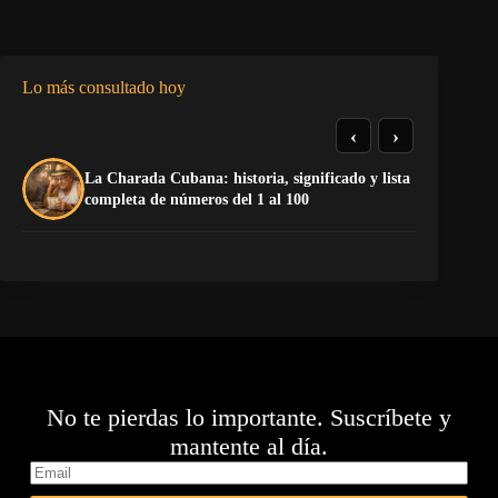
Lo más consultado hoy
‹
›
La Charada Cubana: historia, significado y lista
El
completa de números del 1 al 100
de
No te pierdas lo importante. Suscríbete y
mantente al día.