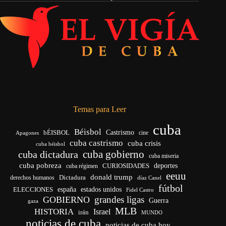
Temas para Leer
cuba
Béisbol
bÉISBOL
Castrismo
cine
Apagones
cuba castrismo
cuba crisis
cuba béisbol
cuba gobierno
cuba dictadura
cuba miseria
cuba pobreza
CURIOSIDADES
deportes
cuba régimen
eeuu
donald trump
Dictadura
derechos humanos
díaz Canel
fútbol
españa
ELECCIONES
estados unidos
Fidel Castro
grandes ligas
GOBIERNO
Guerra
gaza
MLB
HISTORIA
Israel
irán
MUNDO
noticias de cuba
noticias de cuba hoy