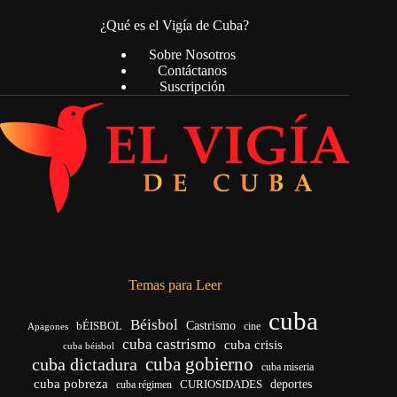
¿Qué es el Vigía de Cuba?
Sobre Nosotros
Contáctanos
Suscripción
Temas para Leer
cuba
Béisbol
bÉISBOL
Castrismo
cine
Apagones
cuba castrismo
cuba crisis
cuba béisbol
cuba gobierno
cuba dictadura
cuba miseria
cuba pobreza
deportes
cuba régimen
CURIOSIDADES