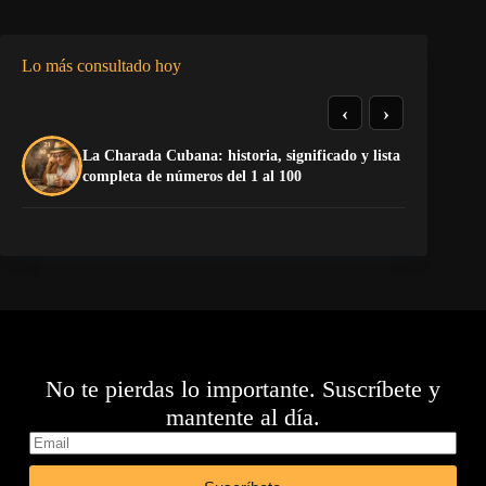
Lo más consultado hoy
‹
›
La Charada Cubana: historia, significado y lista
De
completa de números del 1 al 100
ga
No te pierdas lo importante. Suscríbete y
mantente al día.