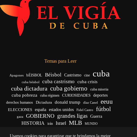
Temas para Leer
cuba
Béisbol
bÉISBOL
Castrismo
cine
Apagones
cuba castrismo
cuba crisis
cuba béisbol
cuba gobierno
cuba dictadura
cuba miseria
cuba pobreza
deportes
cuba régimen
CURIOSIDADES
eeuu
donald trump
Dictadura
derechos humanos
díaz Canel
fútbol
ELECCIONES
españa
estados unidos
Fidel Castro
grandes ligas
GOBIERNO
Guerra
gaza
MLB
HISTORIA
Israel
irán
MUNDO
noticias de cuba
noticias de cuba hoy
real madrid
Usamos cookies para garantizar que te brindamos la mejor