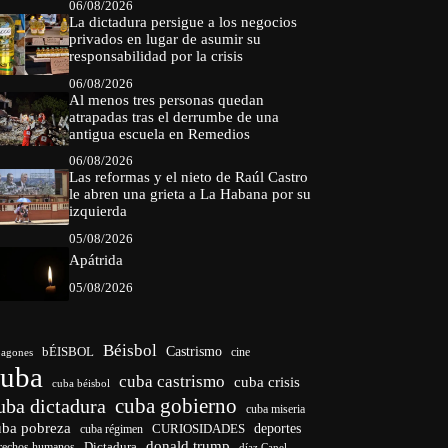
06/08/2026
La dictadura persigue a los negocios
privados en lugar de asumir su
responsabilidad por la crisis
06/08/2026
Al menos tres personas quedan
atrapadas tras el derrumbe de una
antigua escuela en Remedios
06/08/2026
Las reformas y el nieto de Raúl Castro
le abren una grieta a La Habana por su
izquierda
05/08/2026
Apátrida
05/08/2026
Béisbol
bÉISBOL
Castrismo
cine
agones
cuba
cuba castrismo
cuba crisis
cuba béisbol
cuba gobierno
uba dictadura
cuba miseria
uba pobreza
CURIOSIDADES
deportes
cuba régimen
donald trump
Dictadura
rechos humanos
díaz Canel