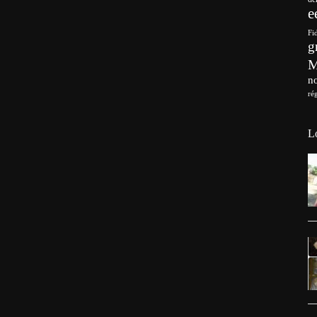
e
Fi
g
no
ré
L