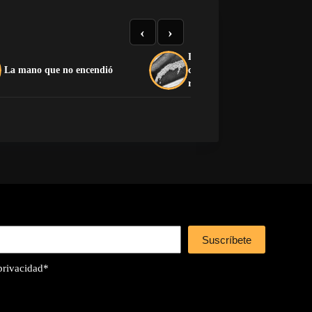
‹
›
La soberanía como disfraz:
La mano que no encendió
cuando el capitalismo devora
revolución
Suscríbete
 privacidad
*