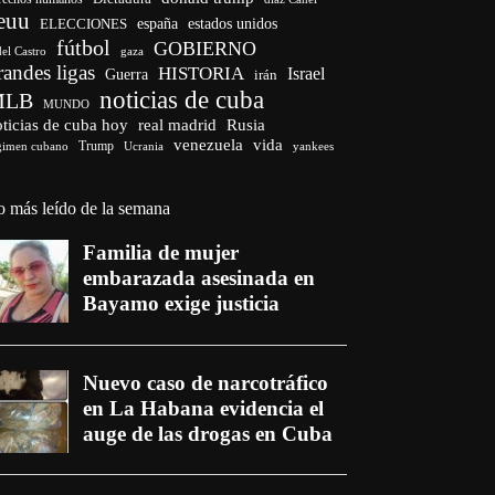
euu
españa
ELECCIONES
estados unidos
fútbol
GOBIERNO
del Castro
gaza
randes ligas
HISTORIA
Israel
Guerra
irán
noticias de cuba
MLB
MUNDO
ticias de cuba hoy
real madrid
Rusia
venezuela
vida
Trump
gimen cubano
Ucrania
yankees
o más leído de la semana