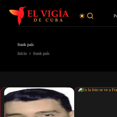
Saltar
al
contenido
P
frank país
Inicio
frank país