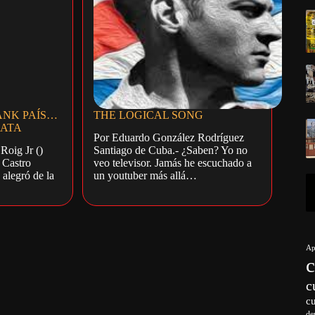
ANK PAÍS…
THE LOGICAL SONG
LATA
Por Eduardo González Rodríguez
Roig Jr ()
Santiago de Cuba.- ¿Saben? Yo no
 Castro
veo televisor. Jamás he escuchado a
 alegró de la
un youtuber más allá…
Ap
c
c
de