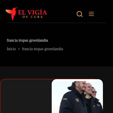
Saltar
al
contenido
francia tropas groenlandia
Inicio
francia tropas groenlandia