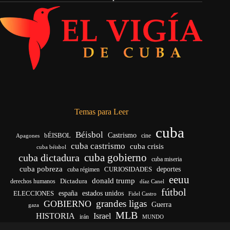
Temas para Leer
cuba
Béisbol
bÉISBOL
Castrismo
cine
Apagones
cuba castrismo
cuba crisis
cuba béisbol
cuba gobierno
cuba dictadura
cuba miseria
cuba pobreza
deportes
cuba régimen
CURIOSIDADES
eeuu
donald trump
Dictadura
derechos humanos
díaz Canel
fútbol
ELECCIONES
españa
estados unidos
Fidel Castro
grandes ligas
GOBIERNO
Guerra
gaza
MLB
HISTORIA
Israel
irán
MUNDO
noticias de cuba
noticias de cuba hoy
real madrid