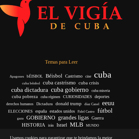
Temas para Leer
cuba
Béisbol
bÉISBOL
Castrismo
cine
Apagones
cuba castrismo
cuba crisis
cuba béisbol
cuba gobierno
cuba dictadura
cuba miseria
cuba pobreza
deportes
cuba régimen
CURIOSIDADES
eeuu
donald trump
Dictadura
derechos humanos
díaz Canel
fútbol
ELECCIONES
españa
estados unidos
Fidel Castro
grandes ligas
GOBIERNO
Guerra
gaza
MLB
HISTORIA
Israel
irán
MUNDO
noticias de cuba
noticias de cuba hoy
real madrid
Usamos cookies para garantizar que te brindamos la mejor