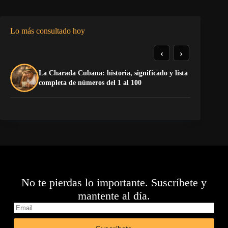
Lo más consultado hoy
‹
›
La Charada Cubana: historia, significado y lista
Do
completa de números del 1 al 100
Es
No te pierdas lo importante. Suscríbete y
mantente al día.