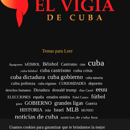
Temas para Leer
cuba
Béisbol
bÉISBOL
Castrismo
cine
Apagones
cuba castrismo
cuba crisis
cuba béisbol
cuba gobierno
cuba dictadura
cuba miseria
cuba pobreza
CURIOSIDADES
deportes
cuba régimen
eeuu
donald trump
Dictadura
derechos humanos
díaz Canel
fútbol
españa
ELECCIONES
estados unidos
Fidel Castro
grandes ligas
GOBIERNO
Guerra
gaza
MLB
HISTORIA
Israel
irán
MUNDO
noticias de cuba
noticias de cuba hoy
venezuela
real madrid
Rusia
Trump
régimen cubano
Ucrania
Usamos cookies para garantizar que te brindamos la mejor
vida
yankees