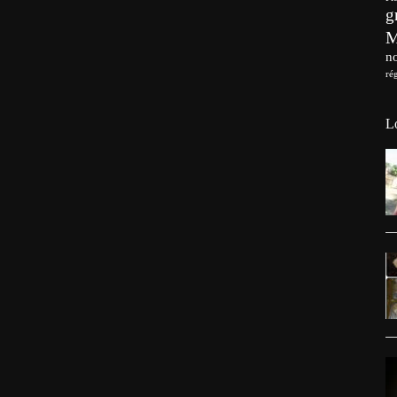
g
no
ré
L