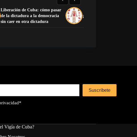
Liberación de Cuba: cómo pasar
de la dictadura a la democracia
¡Preciosa la anatomía human
sin caer en otra dictadura
Suscríbete
 privacidad
*
el Vigía de Cuba?
bre Nosotros