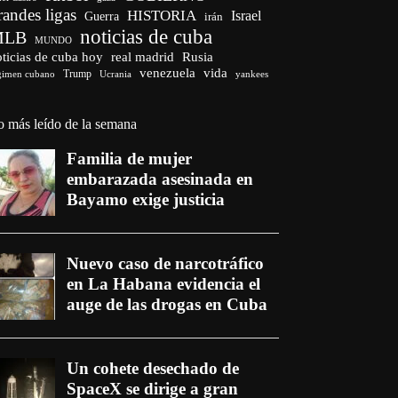
randes ligas
HISTORIA
Israel
Guerra
irán
noticias de cuba
MLB
MUNDO
ticias de cuba hoy
real madrid
Rusia
venezuela
vida
Trump
gimen cubano
Ucrania
yankees
o más leído de la semana