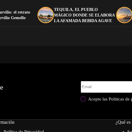
TEQUILA, EL PUEBLO
arvilio: el retrato
MÁGICO DONDE SE ELABORA
rvilio Gemello
LA AFAMADA BEBIDA AGAVE
te
Acepto las
Politicas de
rmación
¿Qué es 
Política de Privacidad
So