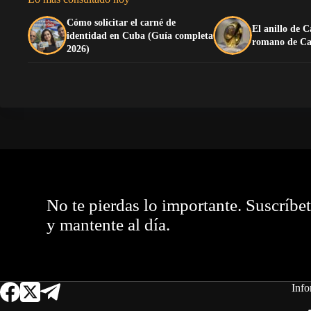
Cómo solicitar el carné de
El anillo de C
identidad en Cuba (Guía completa
romano de Ca
2026)
No te pierdas lo importante. Suscríbe
y mantente al día.
Info