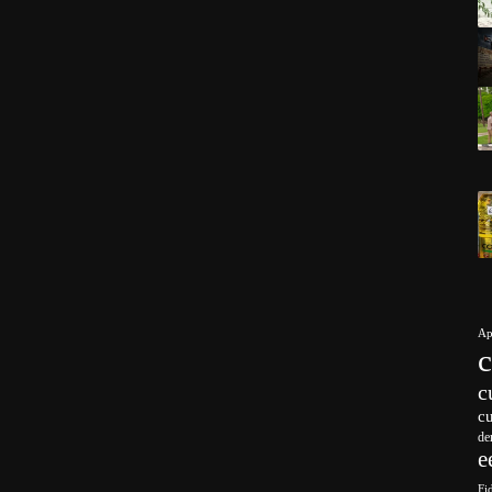
Ap
c
c
de
e
Fi