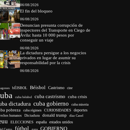
06/08/2026
El fin del bloqueo
06/08/2026
Denuncian presunta corrupción de
inspectores del Transporte en Ciego de
Ávila: hasta 10 000 pesos por
conseguir un viaje
06/08/2026
La dictadura persigue a los negocios
privados en lugar de asumir su
responsabilidad por la crisis
06/08/2026
Béisbol
bÉISBOL
Castrismo
cine
agones
cuba
cuba castrismo
cuba crisis
cuba béisbol
cuba gobierno
uba dictadura
cuba miseria
uba pobreza
CURIOSIDADES
deportes
cuba régimen
donald trump
Dictadura
rechos humanos
díaz Canel
euu
españa
ELECCIONES
estados unidos
fútbol
GOBIERNO
del Castro
gaza