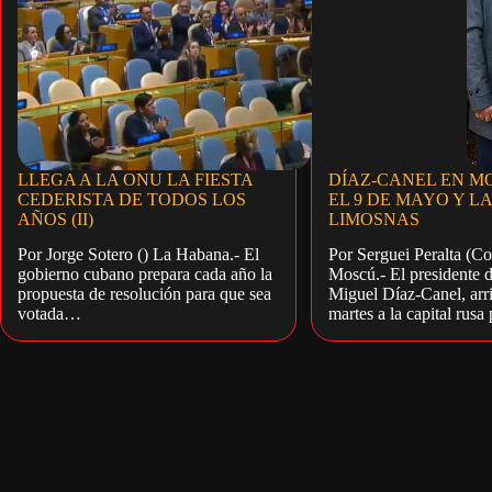
LLEGA A LA ONU LA FIESTA
DÍAZ-CANEL EN M
CEDERISTA DE TODOS LOS
EL 9 DE MAYO Y L
AÑOS (II)
LIMOSNAS
Por Jorge Sotero () La Habana.- El
Por Serguei Peralta (Co
gobierno cubano prepara cada año la
Moscú.- El presidente 
propuesta de resolución para que sea
Miguel Díaz-Canel, arri
votada…
martes a la capital rusa