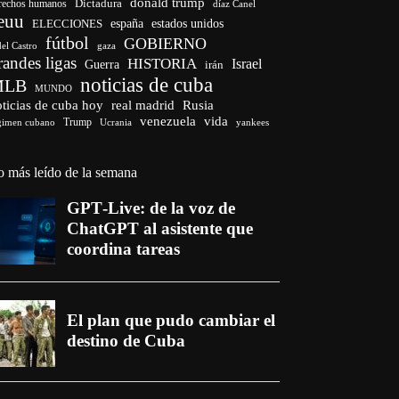
donald trump
Dictadura
rechos humanos
díaz Canel
euu
españa
ELECCIONES
estados unidos
fútbol
GOBIERNO
del Castro
gaza
randes ligas
HISTORIA
Israel
Guerra
irán
noticias de cuba
MLB
MUNDO
ticias de cuba hoy
real madrid
Rusia
venezuela
vida
Trump
gimen cubano
Ucrania
yankees
o más leído de la semana