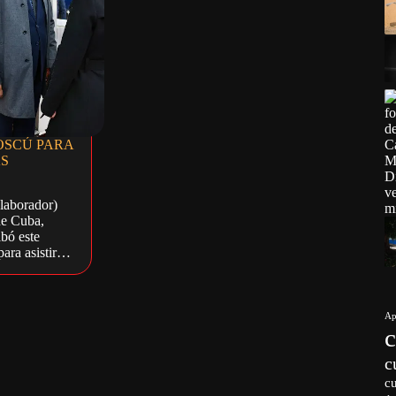
OSCÚ PARA
AS
laborador)
de Cuba,
bó este
 para asistir…
Ap
c
c