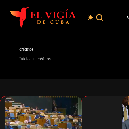
Saltar
al
contenido
P
créditos
Inicio
créditos