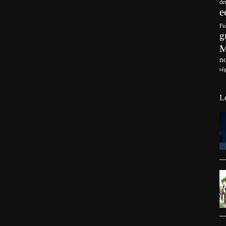
de
e
Fi
g
no
ré
L