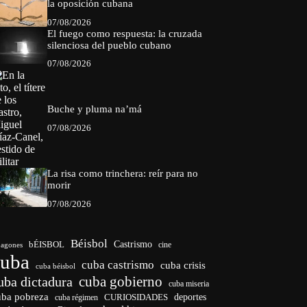
la oposición cubana
07/08/2026
El fuego como respuesta: la cruzada
silenciosa del pueblo cubano
07/08/2026
Buche y pluma na’má
07/08/2026
La risa como trinchera: reír para no
morir
07/08/2026
Béisbol
bÉISBOL
Castrismo
cine
agones
cuba
cuba castrismo
cuba crisis
cuba béisbol
cuba gobierno
uba dictadura
cuba miseria
uba pobreza
CURIOSIDADES
deportes
cuba régimen