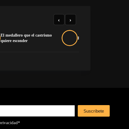
‹
›
El medallero que el castrismo
Buche y pluma na’má
quiere esconder
Suscríbete
 privacidad
*