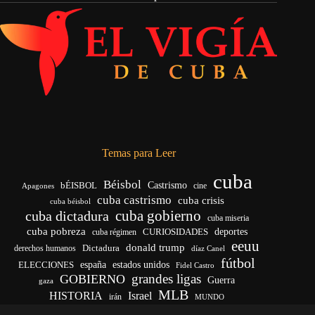
Temas para Leer
cuba
Béisbol
bÉISBOL
Castrismo
cine
Apagones
cuba castrismo
cuba crisis
cuba béisbol
cuba gobierno
cuba dictadura
cuba miseria
cuba pobreza
deportes
cuba régimen
CURIOSIDADES
eeuu
donald trump
Dictadura
derechos humanos
díaz Canel
fútbol
ELECCIONES
españa
estados unidos
Fidel Castro
grandes ligas
GOBIERNO
Guerra
gaza
MLB
HISTORIA
Israel
irán
MUNDO
noticias de cuba
noticias de cuba hoy
real madrid