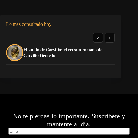
Lo más consultado hoy
‹
›
El anillo de Carvilio: el retrato romano de
So
Carvilio Gemello
No te pierdas lo importante. Suscríbete y
mantente al día.