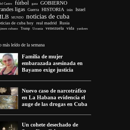
fútbol
GOBIERNO
del Castro
gaza
randes ligas
HISTORIA
Israel
Guerra
irán
noticias de cuba
MLB
MUNDO
ticias de cuba hoy
real madrid
Rusia
venezuela
vida
Trump
Ucrania
yankees
gimen cubano
o más leído de la semana