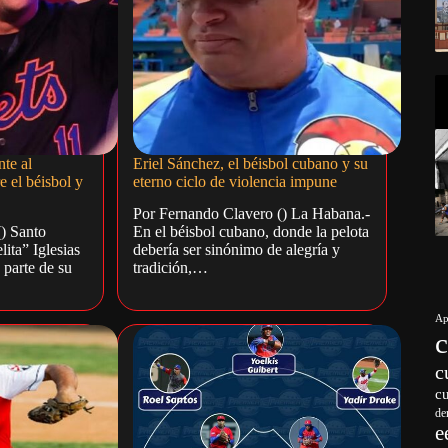
nte al
Eriel Sánchez, el béisbol cubano y su
e el béisbol y
eterno ciclo de violencia impune
Por Fernando Clavero () La Habana.-
() Santo
En el béisbol cubano, donde la pelota
ita” Iglesias
debería ser sinónimo de alegría y
parte de su
tradición,…
Ap
c
c
de
e