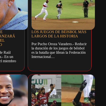
DE
LOS JUEGOS DE BÉISBOL MÁS
LANZARÁ
LARGOS DE LA HISTORIA
EL
Por Pucho Oroza Varadero.- Reducir
O
la duración de los juegos de béisbol
de Raúl
es la batalla que libran la Federación
a.- En un
Internacional…
 el miembro