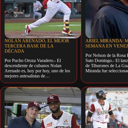
NOLAN ARENADO, EL MEJOR
ARIEL MIRANDA: M
TERCERA BASE DE LA
SEMANA EN VENE
DÉCADA
Por Nelson de la Rosa 
Por Pucho Oroza Varadero.- El
Sato Domingo.- El lan
descendiente de cubanos Nolan
de Tiburones de La Gua
Arenado es, hoy por hoy, uno de los
Miranda fue seleccio
mejores antesalistas de…