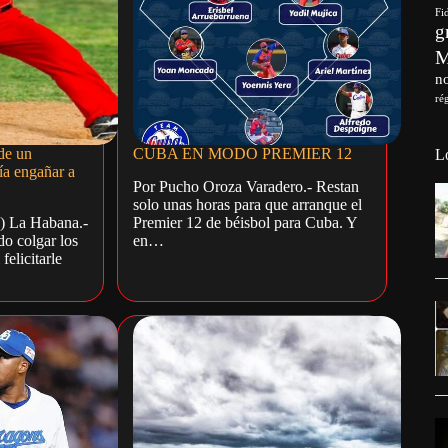
Fi
g
no
ré
 de un
CUBA EN MODO PREMIER 12
L
ía engañar a
Por Pucho Oroza Varadero.- Restan
solo unas horas para que arranque el
) La Habana.-
Premier 12 de béisbol para Cuba. Y
do colgar los
en…
felicitarle