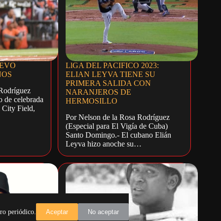
UEVO
LlGA DEL PACIFICO 2023:
NOS
ELIAN LEYVA TIENE SU
PRIMERA SALIDA CON
 Rodríguez
NARANJEROS DE
 de celebrada
HERMOSILLO
 City Field,
Por Nelson de la Rosa Rodríguez
(Especial para El Vigía de Cuba)
Santo Domingo.- El cubano Elián
Leyva hizo anoche su…
ro periódico.
Aceptar
No aceptar