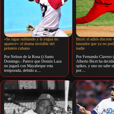
«Se sigue nublando y la yegua no
Bicet: el adiós discreto
aparece»: el drama invisible del
lanzador que ya no pod
pelotero cubano
nadie
Por Nelson de la Rosa () Santo
Por Fernando Clavero (
Domingo.- Parece que Dennis Laza
Alberto Bicet ha decidi
no jugará con Mayabeque esta
spikes, y uno no sabe si 
temporada, debido a…
por…