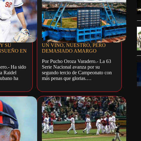
Y SU
UN VINO, NUESTRO, PERO
NSUEÑO EN
DEMASIADO AMARGO
Por Pucho Oroza Varadero.- La 63
ero.- Ha sido
Serie Nacional avanza por su
a Raidel
segundo tercio de Campeonato con
cubano ha
más penas que glorias.…