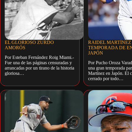
EL GLORIOSO ZURDO
RAIDEL MARTÍNEZ 
AMORÓS
TEMPORADA DE E
JAPÓN
Por Esteban Fernández Roig Miami.-
Fue una de las páginas censuradas y
Por Pucho Oroza Varad
arrancadas por un tirano de la historia
una gran temporada par
gloriosa…
Martínez en Japón. El 
cerrado por todo…