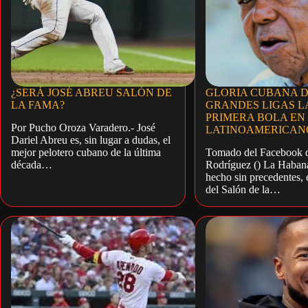
¿SERÁ JOSÉ ABREU SALÓN DE
GLORIA CUBANA 
LA FAMA?
GRANDES LIGAS 
PRIMERA BOLA EN 
Por Pucho Oroza Varadero.- José
LATINOAMERICAN
Dariel Abreu es, sin lugar a dudas, el
mejor pelotero cubano de la última
Tomado del Facebook 
década…
Rodríguez () La Haban
hecho sin precedentes,
del Salón de la…