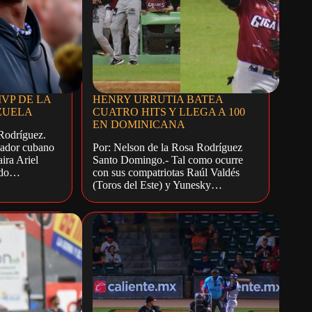
VP DE LA
HENRY URRUTIA BATEA
ZUELA
CUATRO HITS Y LLEGA A 100
EN DOMINICANA
Rodríguez.
zador cubano
Por: Nelson de la Rosa Rodríguez
ira Ariel
Santo Domingo.- Tal como ocurre
nado…
con sus compatriotas Raúl Valdés
(Toros del Este) y Yunesky…