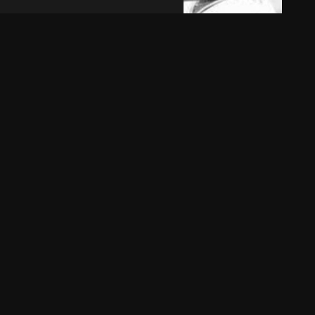
DEBUTARÁ
A ALEJO OREILLY, IN
AEÑAS EN
MEMORIAN
RNAL
Por Héctor Miranda La
Rodríguez.
Habana.- Alejo Oreilly era un
nzador zurdo
salvaje. Un bateador tremendo y un
uno de los
tipo humilde como pocos. En la…