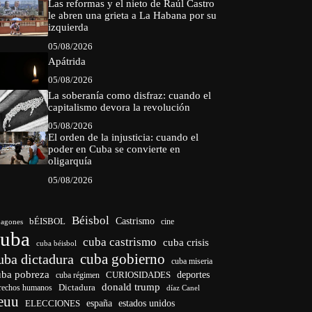
Las reformas y el nieto de Raúl Castro
le abren una grieta a La Habana por su
izquierda
05/08/2026
Apátrida
05/08/2026
La soberanía como disfraz: cuando el
capitalismo devora la revolución
05/08/2026
El orden de la injusticia: cuando el
poder en Cuba se convierte en
oligarquía
05/08/2026
Béisbol
bÉISBOL
Castrismo
cine
agones
cuba
cuba castrismo
cuba crisis
cuba béisbol
cuba gobierno
uba dictadura
cuba miseria
uba pobreza
CURIOSIDADES
deportes
cuba régimen
donald trump
Dictadura
rechos humanos
díaz Canel
euu
españa
ELECCIONES
estados unidos