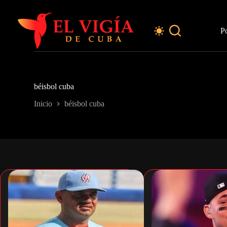
Saltar
al
contenido
P
béisbol cuba
Inicio
béisbol cuba