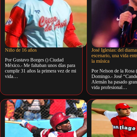
Niño de 16 años
José Iglesias: del diama
escenario, una vida entr
Por Gustavo Borges () Ciudad
la música
México.- Me faltaban unos días para
cumplir 31 años la primera vez de mi
Por Nelson de la Rosa 
vida…
Domingo.- José “Candel
Alemán ha pasado gran 
vida profesional…