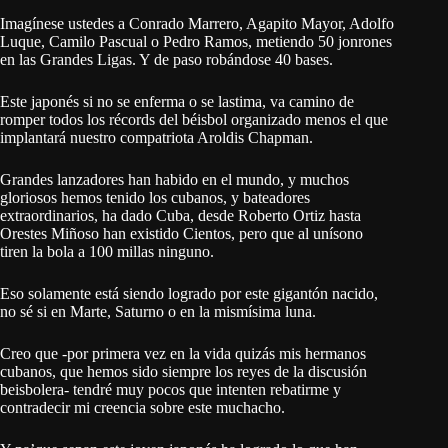
Imagínese ustedes a Conrado Marrero, Agapito Mayor, Adolfo
Luque, Camilo Pascual o Pedro Ramos, metiendo 50 jonrones
en las Grandes Ligas. Y de paso robándose 40 bases.
Este japonés si no se enferma o se lastima, va camino de
romper todos los récords del béisbol organizado menos el que
implantará nuestro compatriota Aroldis Chapman.
Grandes lanzadores han habido en el mundo, y muchos
gloriosos hemos tenido los cubanos, y bateadores
extraordinarios, ha dado Cuba, desde Roberto Ortiz hasta
Orestes Miñoso han existido Cientos, pero que al unísono
tiren la bola a 100 millas ninguno.
Eso solamente está siendo logrado por este gigantón nacido,
no sé si en Marte, Saturno o en la mismísima luna.
Creo que -por primera vez en la vida quizás mis hermanos
cubanos, que hemos sido siempre los reyes de la discusión
beisbolera- tendré muy pocos que intenten rebatirme y
contradecir mi creencia sobre este muchacho.