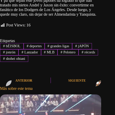
Y pa’que sepan este joven japonés ha logrado lo que han
tratado mis nietos André y Jaxon sin éxito: convertirme en
fanático de los Dodgers de Los Ángeles. Desde luego, y
quede muy claro, sin dejar de ser Almendarista y Yanquista.
Post Views:
16
Etiquetas
#
bÉISBOL
#
deportes
#
grandes ligas
#
jAPÓN
#
jonrón
#
Lanzador
#
MLB
#
Pelotero
#
récords
#
shohei ohtani
ANTERIOR
SIGUIENTE
Más sobre este tema