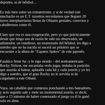
deportes, ni de béisbol…
Es más bien sobre un extraterrestre, y si de verdad este
muchacho es un E.T. nosotros necesitamos que lleguen 20
naves interplanetarias llenas de Ohtanis geniales, correctos y
caballerosos como él.
Claro que esa es una exageración, pero yo que prácticamente
desde que tengo uso de razón he sido un observador, un
admirador, un estudioso, un enamorado del béisbol, les digo a
ustedes que no ha nacido ni nacerá un pelotero que se
encuentre a la altura de “Zapatos Spikes” de este japonés.
Fanático firme fui -y lo sigo siendo – del norteamericano
Rocky Nelson, me encantaba verlo jugar, imitaba la posición
que asumía al batear, aplaudía cada hit y cada jonrón y yo les
digo a ustedes, que el gran Rocky no le serviría ni de
cargabates a este Othani.
Vaya, un caballón que comienza ponchando a tres bateadores,
y acto seguido sale y mete un monumental jonrón, es decir,
que a 15 minutos de haber comenzado el juego ya él lo ganó
solo en alma.