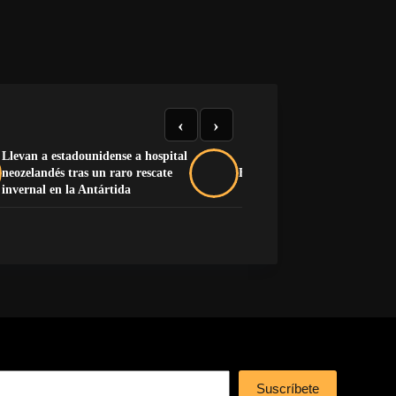
‹
›
Llevan a estadounidense a hospital
neozelandés tras un raro rescate
Buche y pluma na’má
invernal en la Antártida
Suscríbete