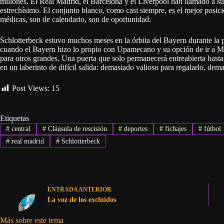
millones. El Real Madrid, el Barcelona y el Liverpool han llamado a su 
estrechísimo. El conjunto blanco, como casi siempre, es el mejor posic
médicas, son de calendario, son de oportunidad.
Schlotterbeck estuvo muchos meses en la órbita del Bayern durante la 
cuando el Bayern hizo lo propio con Upamecano y su opción de ir a Mún
para otros grandes. Una puerta que solo permanecerá entreabierta hasta f
en un laberinto de difícil salida: demasiado valioso para regalarlo, de
Post Views:
15
Etiquetas
#
central
#
Cláusula de rescisión
#
deportes
#
fichajes
#
fútbol
#
real madrid
#
Schlotterbeck
ENTRADA
ANTERIOR
La voz de los excluidos
Más sobre este tema