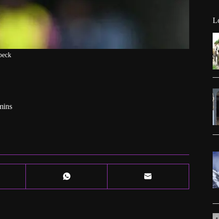
L
beck
mins