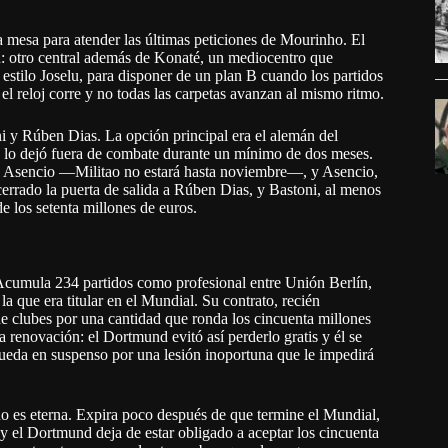
a mesa para atender las últimas peticiones de Mourinho. El
en: otro central además de Konaté, un mediocentro que
stilo Joselu, para disponer de un plan B cuando los partidos
 el reloj corre y no todas las carpetas avanzan al mismo ritmo.
ni y Rúben Dias. La opción principal era el alemán del
lo lo dejó fuera de combate durante un mínimo de dos meses.
y Asencio —Militao no estará hasta noviembre—, y Asencio,
a cerrado la puerta de salida a Rúben Dias, y Bastoni, al menos
e los setenta millones de euros.
. Acumula 234 partidos como profesional entre Unión Berlín,
 que era titular en el Mundial. Su contrato, recién
de clubes por una cantidad que ronda los cincuenta millones
a renovación: el Dortmund evitó así perderlo gratis y él se
ueda en suspenso por una lesión inoportuna que le impedirá
 no es eterna. Expira poco después de que termine el Mundial,
a y el Dortmund deja de estar obligado a aceptar los cincuenta