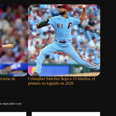
ictoria de
Cristopher Sánchez llega a 15 triunfos, el
Vinicius 
primero en lograrlo en 2026
2032
án marcados con
*