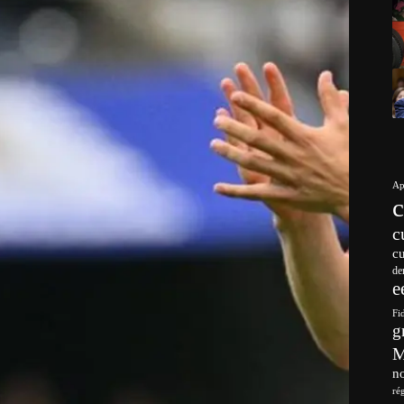
Ap
c
c
de
e
Fi
g
no
ré