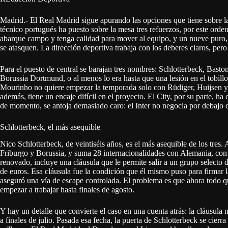
Madrid.- El Real Madrid sigue apurando las opciones que tiene sobre l
técnico portugués ha puesto sobre la mesa tres refuerzos, por este ord
abarque campo y tenga calidad para mover al equipo, y un nueve puro, e
se atasquen. La dirección deportiva trabaja con los deberes claros, pero
Para el puesto de central se barajan tres nombres: Schlotterbeck, Basto
Borussia Dortmund, o al menos lo era hasta que una lesión en el tobil
Mourinho no quiere empezar la temporada solo con Rüdiger, Huijsen 
además, tiene un encaje difícil en el proyecto. El City, por su parte, h
de momento, se antoja demasiado caro: el Inter no negocia por debajo d
Schlotterbeck, el más asequible
Nico Schlotterbeck, de veintiséis años, es el más asequible de los tres
Friburgo y Borussia, y suma 28 internacionalidades con Alemania, con la
renovado, incluye una cláusula que le permite salir a un grupo selecto 
de euros. Esa cláusula fue la condición que él mismo puso para firmar l
aseguró una vía de escape controlada. El problema es que ahora todo q
empezar a trabajar hasta finales de agosto.
Y hay un detalle que convierte el caso en una cuenta atrás: la cláusula
a finales de julio. Pasada esa fecha, la puerta de Schlotterbeck se cierr