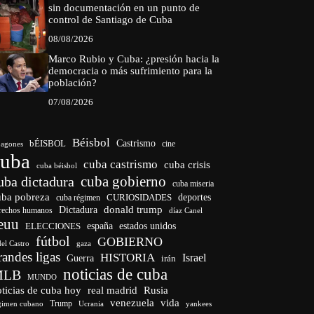
sin documentación en un punto de
control de Santiago de Cuba
08/08/2026
Marco Rubio y Cuba: ¿presión hacia la
democracia o más sufrimiento para la
población?
07/08/2026
Béisbol
bÉISBOL
Castrismo
cine
agones
cuba
cuba castrismo
cuba crisis
cuba béisbol
cuba gobierno
uba dictadura
cuba miseria
uba pobreza
CURIOSIDADES
deportes
cuba régimen
donald trump
Dictadura
rechos humanos
díaz Canel
euu
españa
ELECCIONES
estados unidos
fútbol
GOBIERNO
del Castro
gaza
randes ligas
HISTORIA
Israel
Guerra
irán
noticias de cuba
MLB
MUNDO
ticias de cuba hoy
real madrid
Rusia
venezuela
vida
Trump
gimen cubano
Ucrania
yankees