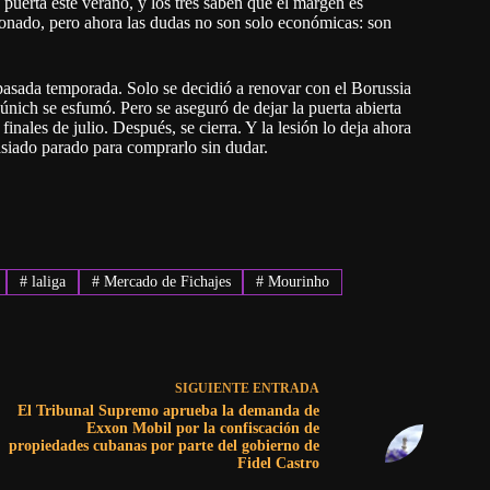
puerta este verano, y los tres saben que el margen es
ionado, pero ahora las dudas no son solo económicas: son
pasada temporada. Solo se decidió a renovar con el Borussia
ich se esfumó. Pero se aseguró de dejar la puerta abierta
inales de julio. Después, se cierra. Y la lesión lo deja ahora
masiado parado para comprarlo sin dudar.
#
laliga
#
Mercado de Fichajes
#
Mourinho
SIGUIENTE
ENTRADA
El Tribunal Supremo aprueba la demanda de
Exxon Mobil por la confiscación de
propiedades cubanas por parte del gobierno de
Fidel Castro