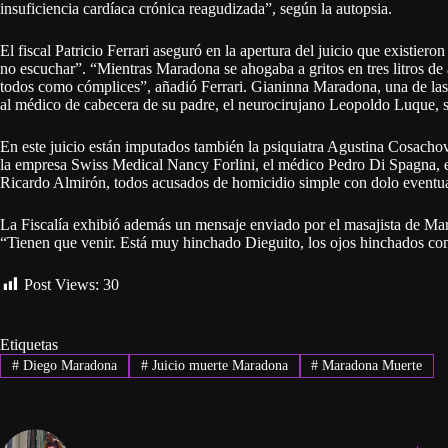
insuficiencia cardíaca crónica reagudizada”, según la autopsia.
El fiscal Patricio Ferrari aseguró en la apertura del juicio que existie
no escuchar”. “Mientras Maradona se ahogaba a gritos en tres litros de ag
todos como cómplices”, añadió Ferrari. Gianinna Maradona, una de las h
al médico de cabecera de su padre, el neurocirujano Leopoldo Luque, 
En este juicio están imputados también la psiquiatra Agustina Cosachov,
la empresa Swiss Medical Nancy Forlini, el médico Pedro Di Spagna, e
Ricardo Almirón, todos acusados de homicidio simple con dolo eventua
La Fiscalía exhibió además un mensaje enviado por el masajista de Ma
“Tienen que venir. Está muy hinchado Dieguito, los ojos hinchados co
Post Views:
30
Etiquetas
#
Diego Maradona
#
Juicio muerte Maradona
#
Maradona Muerte