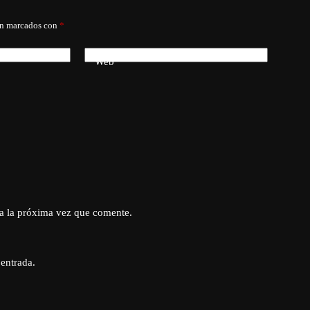
án marcados con
*
Web
a la próxima vez que comente.
 entrada.