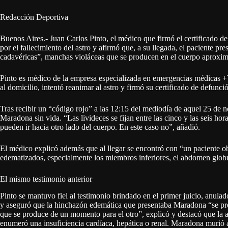
Redacción Deportiva
Buenos Aires.- Juan Carlos Pinto, el médico que firmó el certificado 
por el fallecimiento del astro y afirmó que, a su llegada, el paciente pr
cadavéricas”, manchas violáceas que se producen en el cuerpo aproxi
Pinto es médico de la empresa especializada en emergencias médicas +V
al domicilio, intentó reanimar al astro y firmó su certificado de defunci
Tras recibir un “código rojo” a las 12:15 del mediodía de aquel 25 de 
Maradona sin vida. “Las livideces se fijan entre las cinco y las seis hora
pueden ir hacia otro lado del cuerpo. En este caso no”, añadió.
El médico explicó además que al llegar se encontró con “un paciente 
edematizados, especialmente los miembros inferiores, el abdomen glob
El mismo testimonio anterior
Pinto se mantuvo fiel al testimonio brindado en el primer juicio, anula
y aseguró que la hinchazón edemática que presentaba Maradona “se prod
que se produce de un momento para el otro”, explicó y destacó que la as
enumeró una insuficiencia cardíaca, hepática o renal. Maradona muri