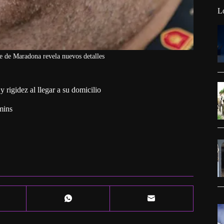
L
te de Maradona revela nuevos detalles
 rigidez al llegar a su domicilio
mins