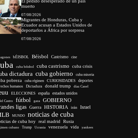
El pedido desesperado de un país
muerto
07/08/2026
Migrantes de Honduras, Cuba y
Ecuador acusan a Estados Unidos de
deportarlos a África por sorpresa
07/08/2026
Béisbol
bÉISBOL
Castrismo
cine
agones
cuba
cuba castrismo
cuba crisis
cuba béisbol
cuba gobierno
uba dictadura
cuba miseria
uba pobreza
CURIOSIDADES
deportes
cuba régimen
donald trump
Dictadura
rechos humanos
díaz Canel
euu
españa
ELECCIONES
estados unidos
fútbol
GOBIERNO
del Castro
gaza
randes ligas
HISTORIA
Israel
Guerra
irán
noticias de cuba
MLB
MUNDO
ticias de cuba hoy
real madrid
Rusia
venezuela
vida
Trump
gimen cubano
Ucrania
yankees