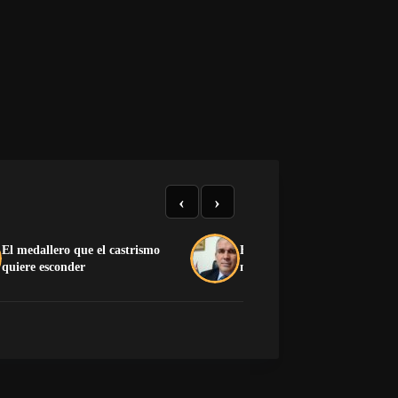
‹
›
El medallero que el castrismo
El pedido desesperado de un 
quiere esconder
muerto