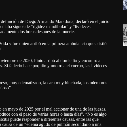
de defunción de Diego Armando Maradona, declaró en el juicio
esentaba signos de “rigidez mandibular” y “livideces
madamente dos horas después de la muerte.
ida y fue quien arribó en la primera ambulancia que asistió
ón.
noviembre de 2020, Pinto arribó al domicilio y encontró a
s. Si falleció hace poquito y uno rota el cuerpo, las livideces
obeso, muy edematizado, la cara muy hinchada, los miembros
uloso”.
do en mayo de 2025 por el mal accionar de una de las juezas,
uce con el paso de varias horas o hasta días”. “No es algo
citis puede responder a diferentes causas, entre las que
ó a causa de un “edema agudo de pulmón secundario a una