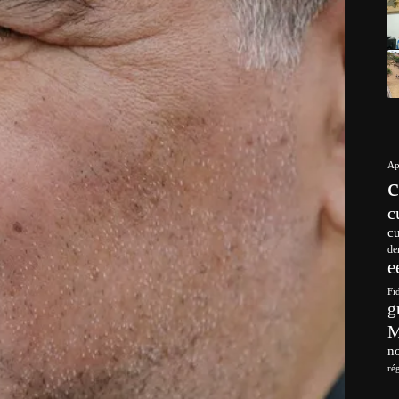
Ap
c
c
de
e
Fi
g
no
ré