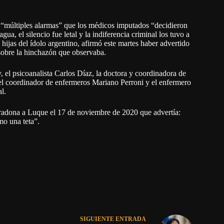
ron “múltiples alarmas” que los médicos imputados “decidieron
ua, el silencio fue letal y la indiferencia criminal los tuvo a
ijas del ídolo argentino, afirmó este martes haber advertido
sobre la hinchazón que observaba.
 el psicoanalista Carlos Díaz, la doctora y coordinadora de
l coordinador de enfermeros Mariano Perroni y el enfermero
l.
radona a Luque el 17 de noviembre de 2020 que advertía:
mo una teta”.
SIGUIENTE
ENTRADA