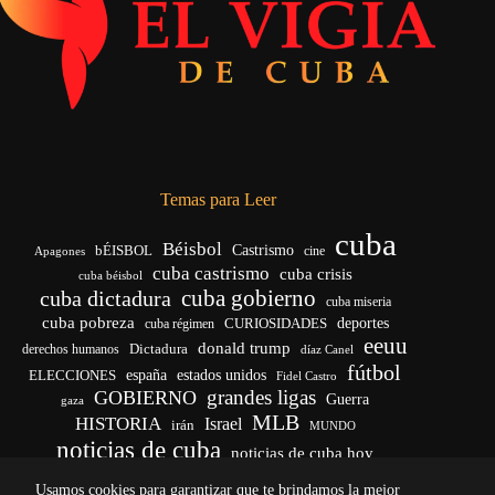
Temas para Leer
cuba
Béisbol
bÉISBOL
Castrismo
cine
Apagones
cuba castrismo
cuba crisis
cuba béisbol
cuba gobierno
cuba dictadura
cuba miseria
cuba pobreza
CURIOSIDADES
deportes
cuba régimen
eeuu
donald trump
Dictadura
derechos humanos
díaz Canel
fútbol
españa
ELECCIONES
estados unidos
Fidel Castro
grandes ligas
GOBIERNO
Guerra
gaza
MLB
HISTORIA
Israel
irán
MUNDO
noticias de cuba
noticias de cuba hoy
venezuela
real madrid
Rusia
Trump
régimen cubano
Ucrania
Usamos cookies para garantizar que te brindamos la mejor