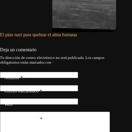
El plan nazi para quebrar el alma humana
El niño 
Deja un comentario
Tu dirección de correo electrónico no será publicada.
Los campos
obligatorios están marcados con
*
Nombre
*
Correo electrónico
*
Web
Añadir comentario
*