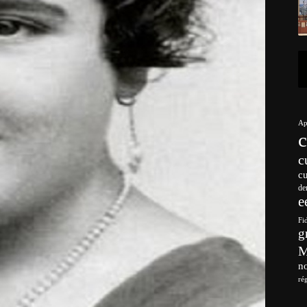
Ap
c
c
de
e
Fi
g
no
ré