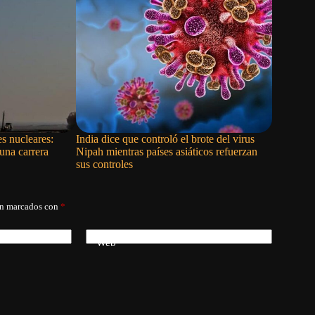
tes nucleares:
India dice que controló el brote del virus
La violen
 una carrera
Nipah mientras países asiáticos refuerzan
olvidamo
sus controles
án marcados con
*
Web