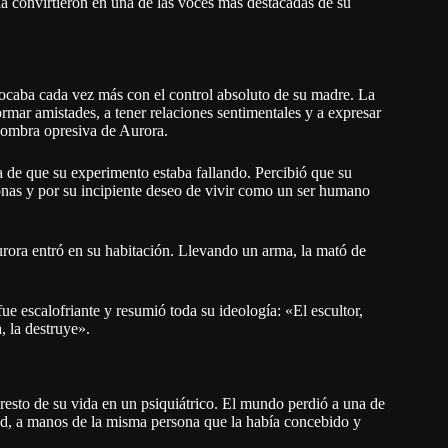
 la convirtieron en una de las voces más destacadas de su
ocaba cada vez más con el control absoluto de su madre. La
rmar amistades, a tener relaciones sentimentales y a expresar
 sombra opresiva de Aurora.
a de que su experimento estaba fallando. Percibió que su
onas y por su incipiente deseo de vivir como un ser humano
rora entró en su habitación. Llevando un arma, la mató de
e escalofriante y resumió toda su ideología: «El escultor,
, la destruye».
esto de su vida en un psiquiátrico. El mundo perdió a una de
ad, a manos de la misma persona que la había concebido y