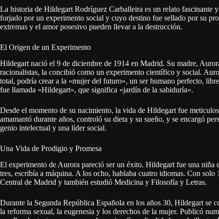
La historia de Hildegart Rodríguez Carballeira es un relato fascinante y
forjado por un experimento social y cuyo destino fue sellado por su pr
extremas y el amor posesivo pueden llevar a la destrucción.
El Origen de un Experimento
Hildegart nació el 9 de diciembre de 1914 en Madrid. Su madre, Aurora
racionalistas, la concibió como un experimento científico y social. Aur
total, podría crear a la «mujer del futuro», un ser humano perfecto, libre
fue llamada «Hildegart», que significa «jardín de la sabiduría».
Desde el momento de su nacimiento, la vida de Hildegart fue meticulosa
amamantó durante años, controló su dieta y su sueño, y se encargó per
genio intelectual y una líder social.
Una Vida de Prodigio y Promesa
El experimento de Aurora pareció ser un éxito. Hildegart fue una niña e
tres, escribía a máquina. A los ocho, hablaba cuatro idiomas. Con solo
Central de Madrid y también estudió Medicina y Filosofía y Letras.
Durante la Segunda República Española en los años 30, Hildegart se con
la reforma sexual, la eugenesia y los derechos de la mujer. Publicó num