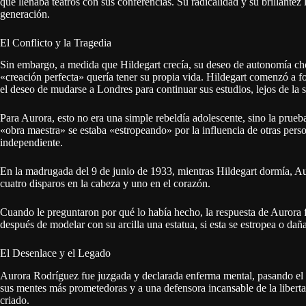
que llenaba teatros con sus conferencias. Su radicalidad y su brillantez
generación.
El Conflicto y la Tragedia
Sin embargo, a medida que Hildegart crecía, su deseo de autonomía ch
«creación perfecta» quería tener su propia vida. Hildegart comenzó a fo
el deseo de mudarse a Londres para continuar sus estudios, lejos de la
Para Aurora, esto no era una simple rebeldía adolescente, sino la prueb
«obra maestra» se estaba «estropeando» por la influencia de otras pers
independiente.
En la madrugada del 9 de junio de 1933, mientras Hildegart dormía, Au
cuatro disparos en la cabeza y uno en el corazón.
Cuando le preguntaron por qué lo había hecho, la respuesta de Aurora fu
después de modelar con su arcilla una estatua, si esta se estropea o daña
El Desenlace y el Legado
Aurora Rodríguez fue juzgada y declarada enferma mental, pasando el r
sus mentes más prometedoras y a una defensora incansable de la libert
criado.