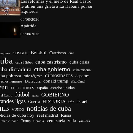
Las reformas y el nieto de Raúl Castro
le abren una grieta a La Habana por su
izquierda
05/08/2026
Apátrida
05/08/2026
Béisbol
bÉISBOL
Castrismo
cine
agones
cuba
cuba castrismo
cuba crisis
cuba béisbol
cuba gobierno
uba dictadura
cuba miseria
uba pobreza
CURIOSIDADES
deportes
cuba régimen
donald trump
Dictadura
rechos humanos
díaz Canel
euu
españa
ELECCIONES
estados unidos
fútbol
GOBIERNO
del Castro
gaza
randes ligas
HISTORIA
Israel
Guerra
irán
noticias de cuba
MLB
MUNDO
ticias de cuba hoy
real madrid
Rusia
venezuela
vida
Trump
gimen cubano
Ucrania
yankees