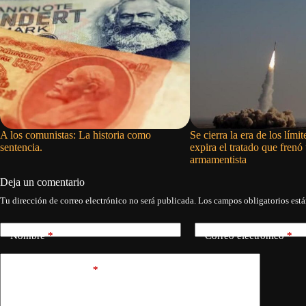
A los comunistas: La historia como
Se cierra la era de los lími
sentencia.
expira el tratado que frenó
armamentista
Deja un comentario
Tu dirección de correo electrónico no será publicada.
Los campos obligatorios est
Nombre
*
Correo electrónico
*
Añadir comentario
*