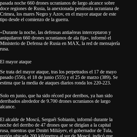
pasada noche 660 drones ucranianos de largo alcance sobre
doce regiones de Rusia, la anexionada península ucraniana de
Crimea, los mares Negro y Azov, en el mayor ataque de este
tipo desde el comienzo de la guerra.
«Durante la noche, las defensas antiaéreas interceptaron y
aniquilaron 660 drones ucranianos de ala fija», informó el
Ministerio de Defensa de Rusia en MAX, la red de mensajería
rusa.
El mayor ataque
Se trata del mayor ataque, tras los perpetrados el 17 de mayo
pasado (556), el 18 de junio (555) y el 25 de marzo (389). Se
estima que la media de ataques diarios ronda los 220-223.
Solo en junio, que ha sido récord por derribos, ya han sido
derribados alrededor de 9.700 drones ucranianos de largo
alcance.
El alcalde de Moscú, Serguéi Sobianin, informó durante la
noche del derribo de 47 drones que se dirigían a la capital
rusa, mientras que Dmitri Miliáyev, el gobernador de Tula,
región ubicada 200 kilómetros al sur de Moscú, indicó que