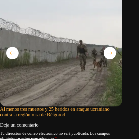
Al menos tres muertos y 25 heridos en ataque ucraniano
El pedid
contra la región rusa de Bélgorod
Deja un comentario
Tu dirección de correo electrónico no será publicada.
Los campos
obligatorios están marcados con
*