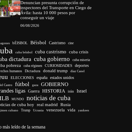
Denuncian presunta corrupción de
inspectores del Transporte en Ciego de
Ávila: hasta 10 000 pesos por
conseguir un viaje
06/08/2026
Béisbol
bÉISBOL
Castrismo
cine
agones
cuba
cuba castrismo
cuba crisis
cuba béisbol
cuba gobierno
uba dictadura
cuba miseria
uba pobreza
CURIOSIDADES
deportes
cuba régimen
donald trump
Dictadura
rechos humanos
díaz Canel
euu
españa
ELECCIONES
estados unidos
fútbol
GOBIERNO
del Castro
gaza
randes ligas
HISTORIA
Israel
Guerra
irán
noticias de cuba
MLB
MUNDO
ticias de cuba hoy
real madrid
Rusia
venezuela
vida
Trump
gimen cubano
Ucrania
yankees
o más leído de la semana