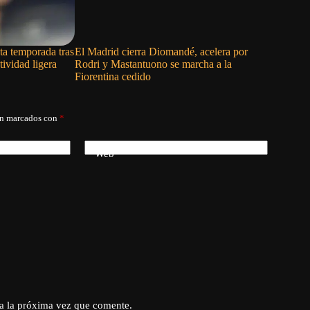
sta temporada tras
El Madrid cierra Diomandé, acelera por
Julio Rod
tividad ligera
Rodri y Mastantuono se marcha a la
triunfo d
Fiorentina cedido
án marcados con
*
Web
a la próxima vez que comente.