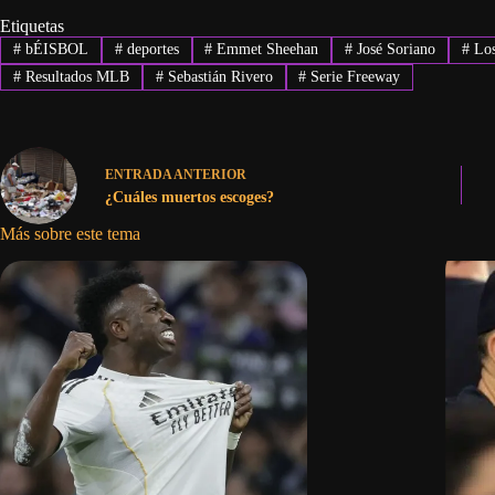
Etiquetas
#
bÉISBOL
#
deportes
#
Emmet Sheehan
#
José Soriano
#
Los
#
Resultados MLB
#
Sebastián Rivero
#
Serie Freeway
ENTRADA
ANTERIOR
¿Cuáles muertos escoges?
Más sobre este tema