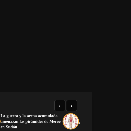
‹
›
La guerra y la arena acumulada
amenazan las pirámides de Meroe
¡Preciosa la anatomía human
en Sudán