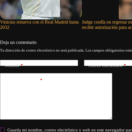
Vinicius renueva con el Real Madrid hasta
Judge confía en regresar e
2032
recibir autorización para ac
Deja un comentario
Tu dirección de correo electrónico no será publicada.
Los campos obligatorios est
Nombre
*
Correo electrónico
*
Añadir comentario
*
Guarda mi nombre, correo electrónico y web en este navegador par