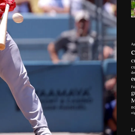
Ap
c
c
de
e
Fi
g
no
ré
L