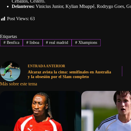
Ceballos, Cestero.
Delanteros:
Vinicius Junior, Kylian Mbappé, Rodrygo Goes, G
Post Views:
63
Etiquetas
#
Benfica
#
lisboa
#
real madrid
#
Xhampions
ENTRADA
ANTERIOR
Alcaraz avista la cima: semifinales en Australia
y la obsesión por el Slam completo
Más sobre este tema