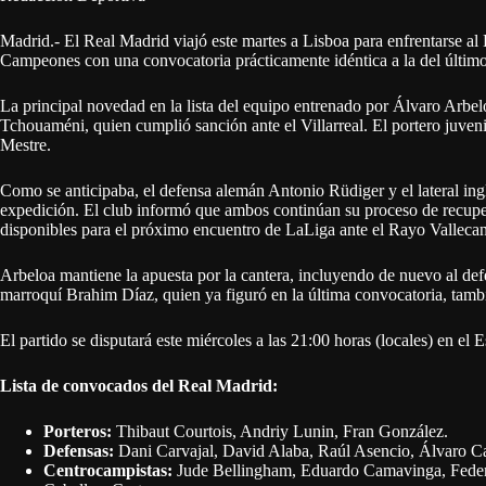
Madrid.- El Real Madrid viajó este martes a Lisboa para enfrentarse al B
Campeones con una convocatoria prácticamente idéntica a la del último 
La principal novedad en la lista del equipo entrenado por Álvaro Arbel
Tchouaméni, quien cumplió sanción ante el Villarreal. El portero juve
Mestre.
Como se anticipaba, el defensa alemán Antonio Rüdiger y el lateral ing
expedición. El club informó que ambos continúan su proceso de recuper
disponibles para el próximo encuentro de LaLiga ante el Rayo Valleca
Arbeloa mantiene la apuesta por la cantera, incluyendo de nuevo al de
marroquí Brahim Díaz, quien ya figuró en la última convocatoria, tambi
El partido se disputará este miércoles a las 21:00 horas (locales) en el 
Lista de convocados del Real Madrid:
Porteros:
Thibaut Courtois, Andriy Lunin, Fran González.
Defensas:
Dani Carvajal, David Alaba, Raúl Asencio, Álvaro Ca
Centrocampistas:
Jude Bellingham, Eduardo Camavinga, Federi