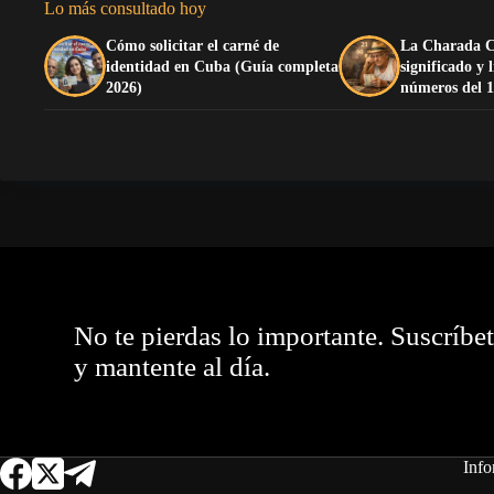
Lo más consultado hoy
Cómo solicitar el carné de
La Charada C
identidad en Cuba (Guía completa
significado y 
2026)
números del 1
No te pierdas lo importante. Suscríbe
y mantente al día.
Info