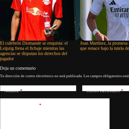
El culebrón Diomande se enquista: el
Joan Martínez, la promesa
Leipzig frena el fichaje mientras las
que renace bajo la tutela 
agencias se disputan los derechos del
jugador
Deja un comentario
Tu dirección de correo electrónico no será publicada.
Los campos obligatorios est
Nombre
*
Correo electrónico
*
Añadir comentario
*