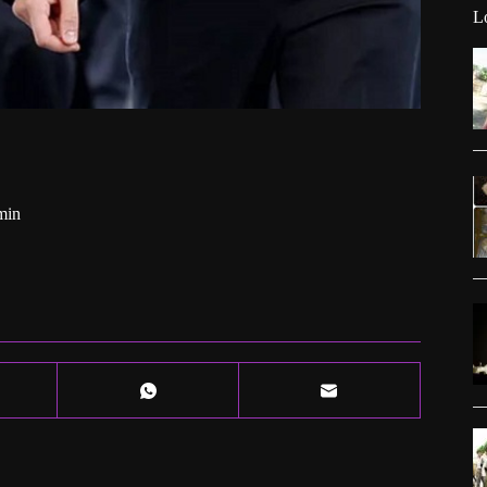
L
min