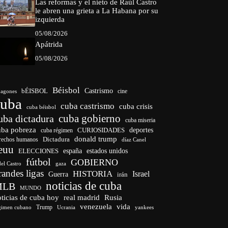
Las reformas y el nieto de Raúl Castro
le abren una grieta a La Habana por su
izquierda
05/08/2026
Apátrida
05/08/2026
Béisbol
bÉISBOL
Castrismo
cine
agones
cuba
cuba castrismo
cuba crisis
cuba béisbol
cuba gobierno
uba dictadura
cuba miseria
uba pobreza
CURIOSIDADES
deportes
cuba régimen
donald trump
Dictadura
rechos humanos
díaz Canel
euu
españa
ELECCIONES
estados unidos
fútbol
GOBIERNO
del Castro
gaza
randes ligas
HISTORIA
Israel
Guerra
irán
noticias de cuba
MLB
MUNDO
ticias de cuba hoy
real madrid
Rusia
venezuela
vida
Trump
gimen cubano
Ucrania
yankees