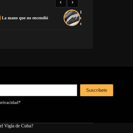
‹
›
La soberanía como disfraz:
La mano que no encendió
cuando el capitalismo devora
revolución
Suscríbete
 privacidad
*
el Vigía de Cuba?