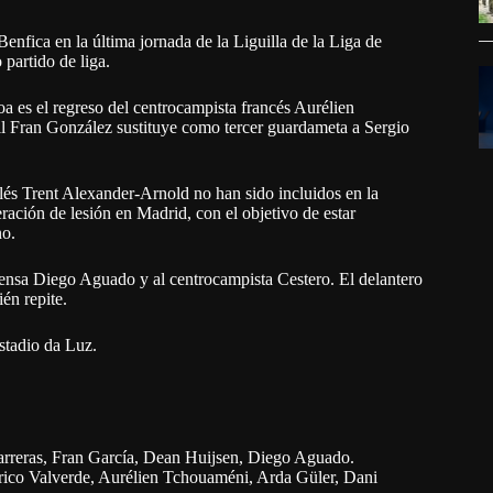
enfica en la última jornada de la Liguilla de la Liga de
partido de liga.
oa es el regreso del centrocampista francés Aurélien
nil Fran González sustituye como tercer guardameta a Sergio
lés Trent Alexander-Arnold no han sido incluidos en la
ación de lesión en Madrid, con el objetivo de estar
no.
fensa Diego Aguado y al centrocampista Cestero. El delantero
én repite.
Estadio da Luz.
rreras, Fran García, Dean Huijsen, Diego Aguado.
co Valverde, Aurélien Tchouaméni, Arda Güler, Dani