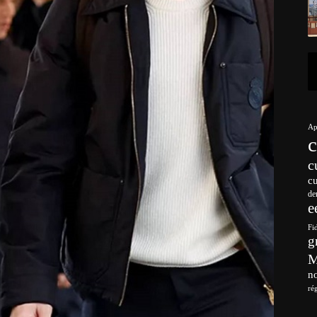
Ap
c
c
de
e
Fi
g
no
ré