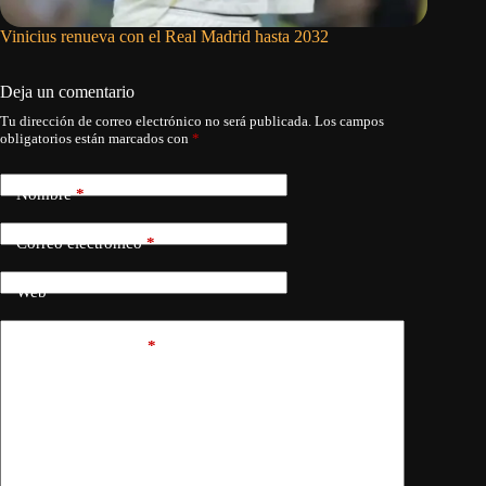
Vinicius renueva con el Real Madrid hasta 2032
Rodri da
fichaje 
Deja un comentario
Tu dirección de correo electrónico no será publicada.
Los campos
obligatorios están marcados con
*
Nombre
*
Correo electrónico
*
Web
Añadir comentario
*