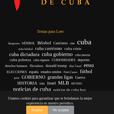
Temas para Leer
cuba
Béisbol
bÉISBOL
Castrismo
cine
Apagones
cuba castrismo
cuba crisis
cuba béisbol
cuba gobierno
cuba dictadura
cuba miseria
cuba pobreza
CURIOSIDADES
deportes
cuba régimen
eeuu
donald trump
Dictadura
derechos humanos
díaz Canel
fútbol
españa
ELECCIONES
estados unidos
Fidel Castro
grandes ligas
GOBIERNO
Guerra
gaza
MLB
HISTORIA
Israel
irán
MUNDO
noticias de cuba
noticias de cuba hoy
venezuela
real madrid
Rusia
Trump
régimen cubano
Ucrania
Usamos cookies para garantizar que te brindamos la mejor
vida
yankees
experiencia en nuestro periódico.
Copyright © 2026 - El Vigía de Cuba
Aceptar
No aceptar
Desarrollo, mantenimiento web y SEO por
Iván Calás
·