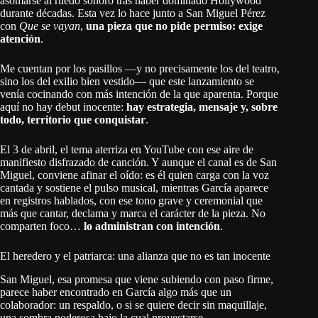
asomarse al ruedo sonoro tras haber dominado Hollywood
durante décadas. Esta vez lo hace junto a San Miguel Pérez
con
Que se vayan
,
una pieza que no pide permiso: exige
atención
.
Me cuentan por los pasillos —y no precisamente los del teatro,
sino los del exilio bien vestido— que este lanzamiento se
venía cocinando con más intención de la que aparenta. Porque
aquí no hay debut inocente:
hay estrategia, mensaje y, sobre
todo, territorio que conquistar
.
El 3 de abril, el tema aterriza en YouTube con ese aire de
manifiesto disfrazado de canción. Y aunque el canal es de San
Miguel, conviene afinar el oído: es él quien carga con la voz
cantada y sostiene el pulso musical, mientras García aparece
en registros hablados, con ese tono grave y ceremonial que
más que cantar, declama y marca el carácter de la pieza. No
comparten foco…
lo administran con intención
.
El heredero y el patriarca: una alianza que no es tan inocente
San Miguel, esa promesa que viene subiendo con paso firme,
parece haber encontrado en García algo más que un
colaborador: un respaldo, o si se quiere decir sin maquillaje,
una sombra poderosa bajo la cual proyectarse.