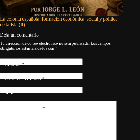
La colonia española: formación económica, social y política
Los prim
de la Isla (II)
Deja un comentario
Tu dirección de correo electrónico no será publicada.
Los campos
obligatorios están marcados con
*
Nombre
*
Correo electrónico
*
Web
Añadir comentario
*