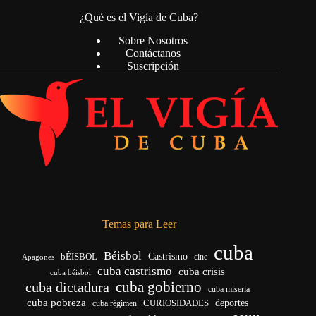
¿Qué es el Vigía de Cuba?
Sobre Nosotros
Contáctanos
Suscripción
Temas para Leer
cuba
Béisbol
bÉISBOL
Castrismo
cine
Apagones
cuba castrismo
cuba crisis
cuba béisbol
cuba gobierno
cuba dictadura
cuba miseria
cuba pobreza
deportes
cuba régimen
CURIOSIDADES