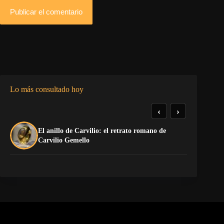
Publicar el comentario
Lo más consultado hoy
‹
›
El anillo de Carvilio: el retrato romano de
So
Carvilio Gemello