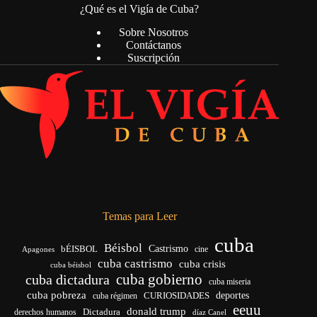
¿Qué es el Vigía de Cuba?
Sobre Nosotros
Contáctanos
Suscripción
Temas para Leer
cuba
Béisbol
bÉISBOL
Castrismo
cine
Apagones
cuba castrismo
cuba crisis
cuba béisbol
cuba gobierno
cuba dictadura
cuba miseria
cuba pobreza
deportes
cuba régimen
CURIOSIDADES
eeuu
donald trump
Dictadura
derechos humanos
díaz Canel