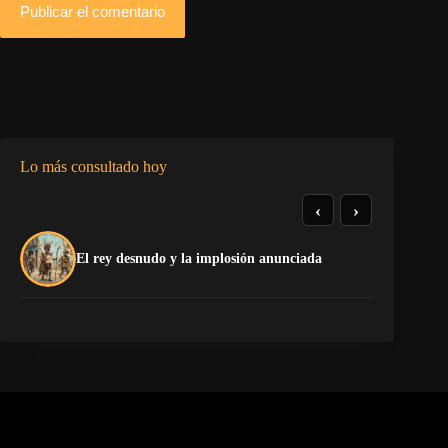
Publicar el comentario
Lo más consultado hoy
‹
›
El
El rey desnudo y la implosión anunciada
Ca