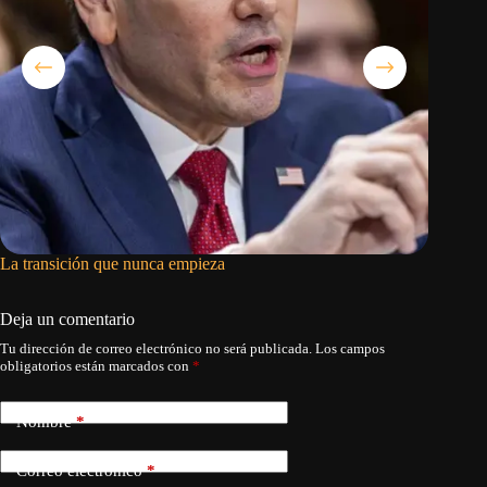
La transición que nunca empieza
El Depa
conocer 
Deja un comentario
Tu dirección de correo electrónico no será publicada.
Los campos
obligatorios están marcados con
*
Nombre
*
Correo electrónico
*