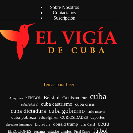
Sobre Nosotros
Contáctanos
Suscripción
Temas para Leer
cuba
Béisbol
bÉISBOL
Castrismo
cine
Apagones
cuba castrismo
cuba crisis
cuba béisbol
cuba gobierno
cuba dictadura
cuba miseria
cuba pobreza
CURIOSIDADES
deportes
cuba régimen
eeuu
donald trump
Dictadura
derechos humanos
díaz Canel
fútbol
españa
ELECCIONES
estados unidos
Fidel Castro