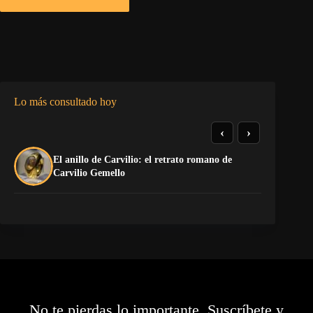
Lo más consultado hoy
‹
›
El anillo de Carvilio: el retrato romano de
La
Carvilio Gemello
No te pierdas lo importante. Suscríbete y