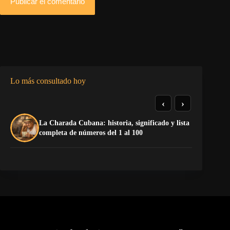
Publicar el comentario
Lo más consultado hoy
‹
›
La Charada Cubana: historia, significado y lista
El
completa de números del 1 al 100
de