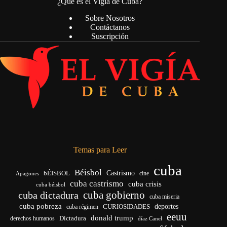
¿Qué es el Vigía de Cuba?
Sobre Nosotros
Contáctanos
Suscripción
Temas para Leer
cuba
Béisbol
bÉISBOL
Castrismo
cine
Apagones
cuba castrismo
cuba crisis
cuba béisbol
cuba gobierno
cuba dictadura
cuba miseria
cuba pobreza
CURIOSIDADES
deportes
cuba régimen
eeuu
donald trump
Dictadura
derechos humanos
díaz Canel