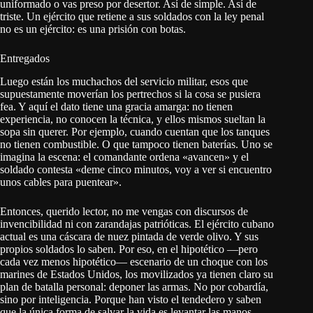
uniformado o vas preso por desertor. Así de simple. Así de
triste. Un ejército que retiene a sus soldados con la ley penal
no es un ejército: es una prisión con botas.
Entregados
Luego están los muchachos del servicio militar, esos que
supuestamente moverían los pertrechos si la cosa se pusiera
fea. Y aquí el dato tiene una gracia amarga: no tienen
experiencia, no conocen la técnica, y ellos mismos sueltan la
sopa sin querer. Por ejemplo, cuando cuentan que los tanques
no tienen combustible. O que tampoco tienen baterías. Uno se
imagina la escena: el comandante ordena «avancen» y el
soldado contesta «deme cinco minutos, voy a ver si encuentro
unos cables para puentear».
Entonces, querido lector, no me vengas con discursos de
invencibilidad ni con zarandajas patrióticas. El ejército cubano
actual es una cáscara de nuez pintada de verde olivo. Y sus
propios soldados lo saben. Por eso, en el hipotético —pero
cada vez menos hipotético— escenario de un choque con los
marines de Estados Unidos, los movilizados ya tienen claro su
plan de batalla personal: deponer las armas. No por cobardía,
sino por inteligencia. Porque han visto el tendedero y saben
que la única forma de salvar la vida es levantar las manos