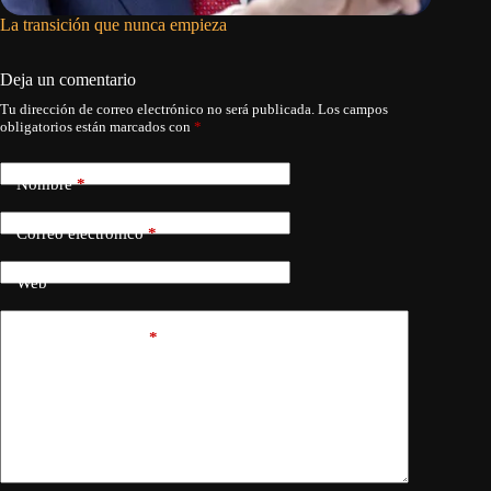
La transición que nunca empieza
Al menos
contra l
Deja un comentario
Tu dirección de correo electrónico no será publicada.
Los campos
obligatorios están marcados con
*
Nombre
*
Correo electrónico
*
Web
Añadir comentario
*