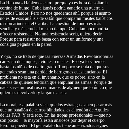
La Habana.- Hablemos claro, porque ya es hora de soltar la
cortina de humo. Cuba jamás podría ganarle una guerra a
Estados Unidos. Pero no nos quedemos ahí, porque el asunto
no es de esos análisis de salón que comparan misiles balísticos
o submarinos en el Caribe. La cuestión de fondo es más
sencilla y más cruel al mismo tiempo: Cuba tampoco podría
ofrecer resistencia. No una resistencia seria, quiero decir.
Porque para resistir no basta con tener un uniforme y una
consigna pegada en la pared.
Y ojo, no se trata de que las Fuerzas Armadas Revolucionarias
carezcan de tanques, aviones o misiles. Eso ya lo sabemos
hasta los niños de cuarto grado. Tampoco se trata de que sus
generales sean una partida de barrigones cuasi ancianos. El
problema no está en el inventario, que es pobre, sino en la
cabeza de quienes tendrían que empuñar las armas. Porque de
nada sirve un fusil ruso en manos de alguien que lo único que
quiere es devolverlo y largarse a casa.
La moral, esa palabra vieja que los estrategas saben pesar más
que un batallón de carros blindados, es el tendón de Aquiles
de las FAR. Y está roto. En las tropas profesionales —que no
son pocas— la mayoría están ansiosos por dejar el cuerpo.
Pero no pueden. El generalato los tiene amenazados: sigues