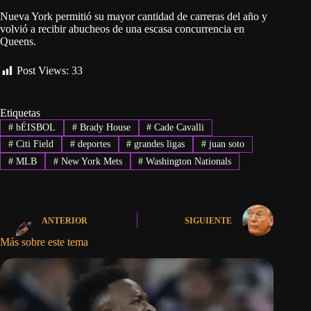
Nueva York permitió su mayor cantidad de carreras del año y
volvió a recibir abucheos de una escasa concurrencia en
Queens.
Post Views:
33
Etiquetas
#
bÉISBOL
#
Brady House
#
Cade Cavalli
#
Citi Field
#
deportes
#
grandes ligas
#
juan soto
#
MLB
#
New York Mets
#
Washington Nationals
ANTERIOR
SIGUIENTE
Más sobre este tema